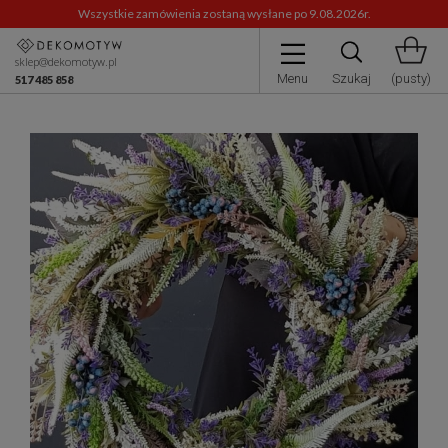
Wszystkie zamówienia zostaną wysłane po 9.08.2026r.
sklep@dekomotyw.pl
Menu
Szukaj
(pusty)
517 485 858