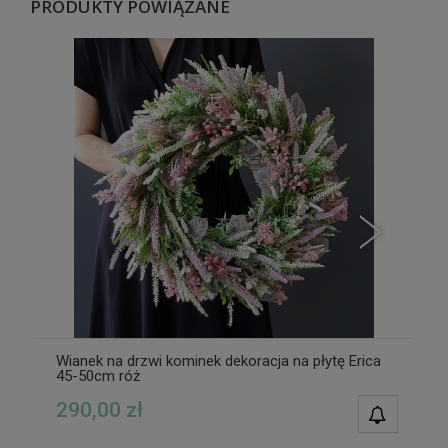
PRODUKTY POWIĄZANE
Wianek na drzwi kominek dekoracja na płytę Erica
45-50cm róż
290,00 zł
POWIAD
DOSTĘPN