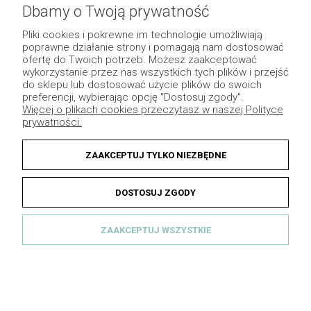
Pomoc
Dbamy o Twoją prywatność
Płatność i dostawa
Pliki cookies i pokrewne im technologie umożliwiają
poprawne działanie strony i pomagają nam dostosować
Moje konto
ofertę do Twoich potrzeb. Możesz zaakceptować
wykorzystanie przez nas wszystkich tych plików i przejść
Pozostałe
do sklepu lub dostosować użycie plików do swoich
preferencji, wybierając opcję "Dostosuj zgody".
Więcej o plikach cookies przeczytasz w naszej Polityce
prywatności.
ZAAKCEPTUJ TYLKO NIEZBĘDNE
DOSTOSUJ ZGODY
ZAAKCEPTUJ WSZYSTKIE
© 2013 Dekomotyw - Wszelkie prawa zastrzeżone.
Grafika indywidualna
|
Sklep internetowy Shoper.pl