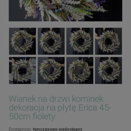
Wianek na drzwi kominek
dekoracja na płytę Erica 45-
50cm fiolety
Dostępność:
tymczasowo niedostępny