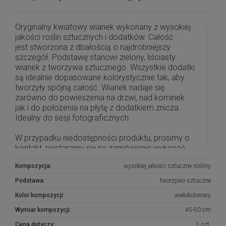
Oryginalny kwiatowy wianek wykonany z wysokiej
jakości roślin sztucznych i dodatków. Całość
jest stworzona z dbałością o najdrobniejszy
szczegół. Podstawę stanowi zielony, liściasty
wianek z tworzywa sztucznego. Wszystkie dodatki
są idealnie dopasowane kolorystycznie tak, aby
tworzyły spójną całość. Wianek nadaje się
zarówno do powieszenia na drzwi, nad kominek
jak i do położenia na płytę z dodatkiem znicza.
Idealny do sesji fotograficznych.
W przypadku niedostępności produktu, prosimy o
kontakt, postaramy się na zamówienie wykonać
taką samą lub podobną kompozycję.
Kompozycja:
wysokiej jakości sztuczne rośliny
Podstawa:
tworzywo sztuczne
Kolor kompozycji:
wielokolorowy
Wymiar kompozycji:
45-50 cm
Cena dotyczy:
1 szt.