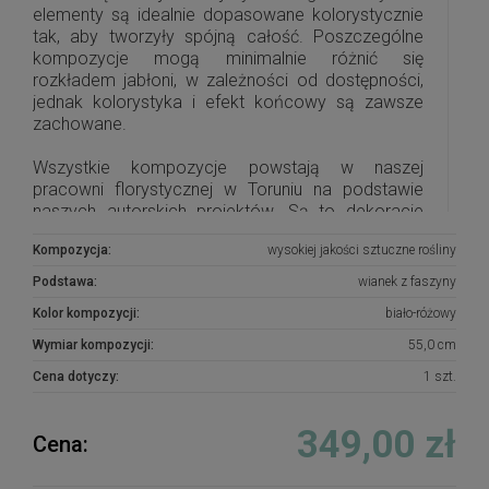
elementy są idealnie dopasowane kolorystycznie
tak, aby tworzyły spójną całość. Poszczególne
kompozycje mogą minimalnie różnić się
rozkładem jabłoni, w zależności od dostępności,
jednak kolorystyka i efekt końcowy są zawsze
zachowane.
Wszystkie kompozycje powstają w naszej
pracowni florystycznej w Toruniu na podstawie
naszych autorskich projektów. Są to dekoracje
wykonane z największą starannością i
Kompozycja:
wysokiej jakości sztuczne rośliny
dopracowane w najdrobniejszych szczegółach.
Do stworzenia kompozycji wykorzystujemy kwiaty
Podstawa:
wianek z faszyny
i dodatki najwyższej jakości, które są stosunkowo
Kolor kompozycji:
biało-różowy
odporne na działanie warunków atmosferycznych,
dlatego też przez długi pięknie prezentują się
Wymiar kompozycji:
55,0 cm
na zewnątrz.
Cena dotyczy:
1 szt.
Idealne do sesji fotograficznych. Polecamy
również jako doskonały pomysł na prezent.
349,00 zł
Cena:
W przypadku niedostępności produktu, prosimy o
kontakt, postaramy się na zamówienie wykonać