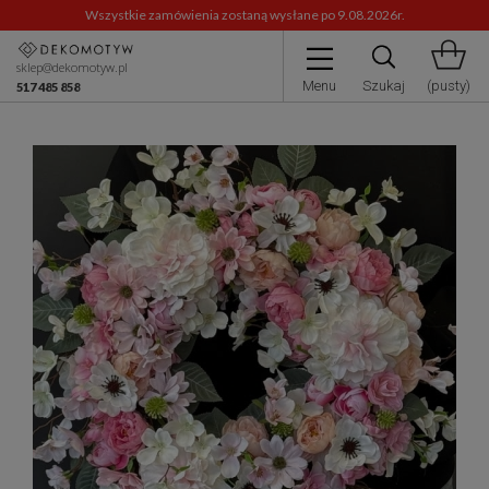
Wszystkie zamówienia zostaną wysłane po 9.08.2026r.
sklep@dekomotyw.pl
Menu
Szukaj
(pusty)
517 485 858