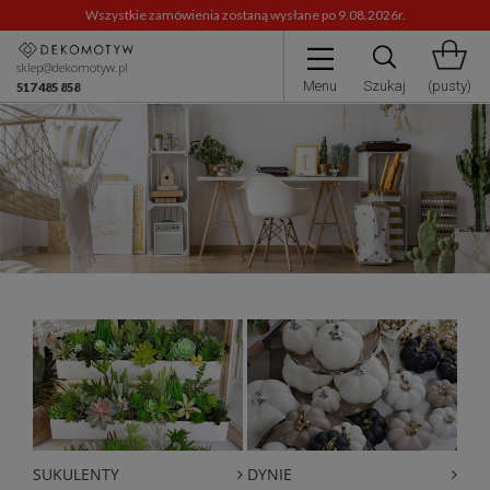
Wszystkie zamówienia zostaną wysłane po 9.08.2026r.
sklep@dekomotyw.pl
Menu
Szukaj
(pusty)
517 485 858
SUKULENTY
DYNIE