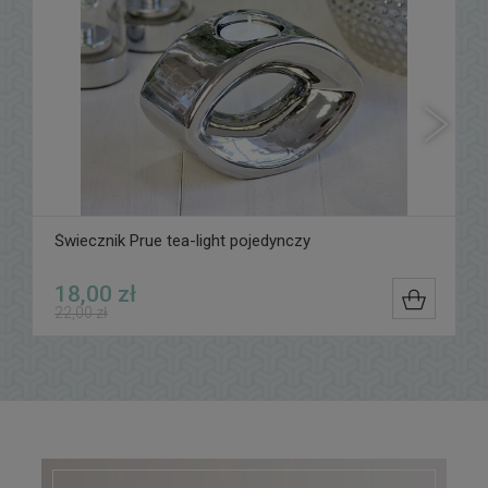
Świecznik Prue tea-light pojedynczy
18,00 zł
DO KOS
22,00 zł