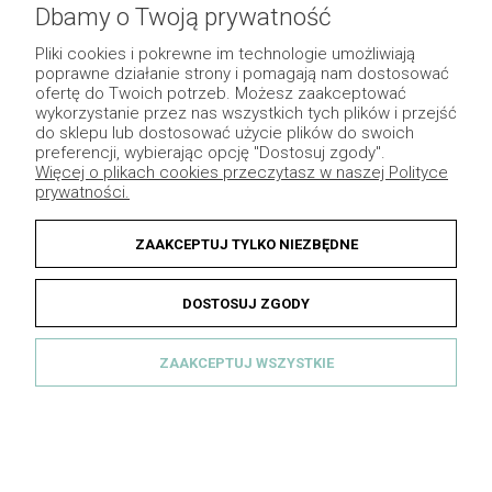
Dbamy o Twoją prywatność
Pliki cookies i pokrewne im technologie umożliwiają
Newsletter
poprawne działanie strony i pomagają nam dostosować
ofertę do Twoich potrzeb. Możesz zaakceptować
wykorzystanie przez nas wszystkich tych plików i przejść
Podaj swój adres e-mail, jeżeli chcesz otrzymywać
do sklepu lub dostosować użycie plików do swoich
informacje o nowościach i promocjach.
preferencji, wybierając opcję "Dostosuj zgody".
Więcej o plikach cookies przeczytasz w naszej Polityce
prywatności.
ZAPISZ SIĘ
ZAAKCEPTUJ TYLKO NIEZBĘDNE
DOSTOSUJ ZGODY
Dekomotyw
ZAAKCEPTUJ WSZYSTKIE
ul. Szosa Chełmińska 155A lok. 1
87-100 Toruń, woj. kujawsko-pomorskie
NIP: 5632054240