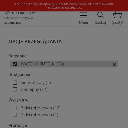
Koniec przerwy urlopowej. Od 9.08.2026r. wszystkie zamówienia
realizujemy na bieżąco.
sklep@dekomotyw.pl
Menu
Szukaj
(pusty)
517 485 858
OPCJE PRZEGLĄDANIA
Kategorie
WAZONY, BUTELKI
(22)
Dostępność
niedostępny
(5)
dostępny
(17)
Wysyłka w
3 dni roboczych
(19)
7 dni roboczych
(1)
Promocja