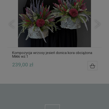
Kompozycja wrzosy jesień donica kora obciążona
Mikki wz.1
239,00 zł
ZYKA
DO KOS