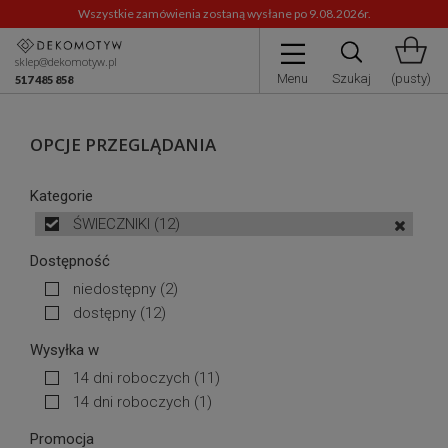
Wszystkie zamówienia zostaną wysłane po 9.08.2026r.
sklep@dekomotyw.pl
Menu
Szukaj
(pusty)
517 485 858
OPCJE PRZEGLĄDANIA
Kategorie
ŚWIECZNIKI
(12)
Dostępność
niedostępny
(2)
dostępny
(12)
Wysyłka w
14 dni roboczych
(11)
14 dni roboczych
(1)
Promocja