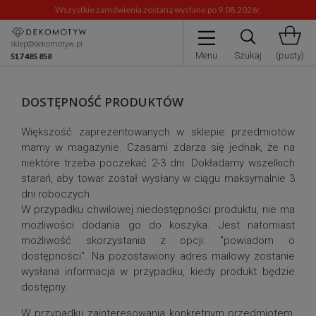
Wszystkie zamówienia zostaną wysłane po 9.08.2026r.
sklep@dekomotyw.pl
Menu
Szukaj
(pusty)
517 485 858
DOSTĘPNOŚĆ PRODUKTÓW
Większość zaprezentowanych w sklepie przedmiotów
mamy w magazynie. Czasami zdarza się jednak, że na
niektóre trzeba poczekać 2-3 dni. Dokładamy wszelkich
starań, aby towar został wysłany w ciągu maksymalnie 3
dni roboczych.
W przypadku chwilowej niedostępności produktu, nie ma
możliwości dodania go do koszyka. Jest natomiast
możliwość skorzystania z opcji: "powiadom o
dostępności". Na pozostawiony adres mailowy zostanie
wysłana informacja w przypadku, kiedy produkt będzie
dostępny.
W przypadku zainteresowania konkretnym przedmiotem,