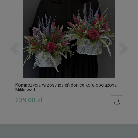
Kompozycja wrzosy jesień donica kora obciążona
Mikki wz.1
239,00 zł
ZYKA
DO KOS