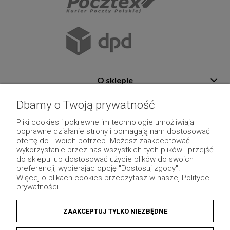
O sklepie
Pomoc
Dbamy o Twoją prywatność
Płatność i dostawa
Pliki cookies i pokrewne im technologie umożliwiają
poprawne działanie strony i pomagają nam dostosować
Moje konto
ofertę do Twoich potrzeb. Możesz zaakceptować
wykorzystanie przez nas wszystkich tych plików i przejść
Pozostałe
do sklepu lub dostosować użycie plików do swoich
preferencji, wybierając opcję "Dostosuj zgody".
Więcej o plikach cookies przeczytasz w naszej Polityce
prywatności.
ZAAKCEPTUJ TYLKO NIEZBĘDNE