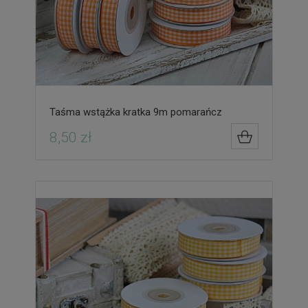
Taśma wstążka kratka 9m pomarańcz
8,50 zł
DO KOSZYK