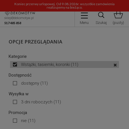
Koniec przerwy urlopowej. Od 9.08.2026r. wszystkie zamówienia
realizujemy na bieżąco.
sklep@dekomotyw.pl
Menu
Szukaj
(pusty)
517 485 858
OPCJE PRZEGLĄDANIA
Kategorie
Wstążki, tasiemki, koronki
(11)
Dostępność
dostępny
(11)
Wysyłka w
3 dni roboczych
(11)
Promocja
nie
(11)