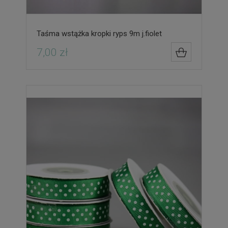
Taśma wstążka kropki ryps 9m j.fiolet
7,00 zł
DO KOSZYK