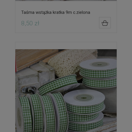
Taśma wstążka kratka 9m c.zielona
8,50 zł
DO KOSZYK