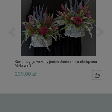
Kompozycja wrzosy jesień donica kora obciążona
Mikki wz.1
239,00 zł
ZYKA
DO KOS