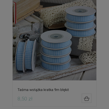
Taśma wstążka kratka 9m błękit
8,50 zł
DO KOSZYK