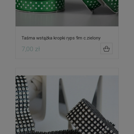
Taśma wstążka kropki ryps 9m c.zielony
7,00 zł
DO KOSZYK