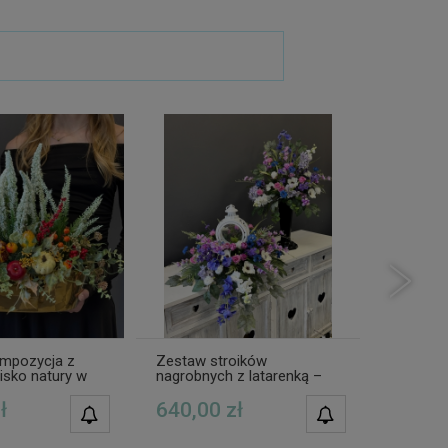
ompozycja z
Zestaw stroików
Kompozy
isko natury w
nagrobnych z latarenką –
wiązanka
cy Ada wz.1
różowo fioletowa
na grób
kompozycja Corina na
ł
640,00 zł
580,0
POWIADOM O
POWIADOM O
cmentarz
DOSTĘPNOŚCI
DOSTĘPNOŚCI