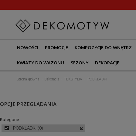
NOWOŚCI
PROMOCJE
KOMPOZYCJE DO WNĘTRZ
KWIATY DO WAZONU
SEZONY
DEKORACJE
Strona główna
Dekoracje
TEKSTYLIA
PODKŁADKI
OPCJE PRZEGLĄDANIA
Kategorie
PODKŁADKI
(0)