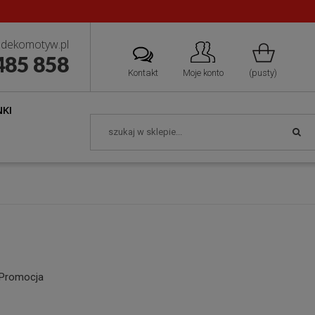
dekomotyw.pl
485 858
Kontakt
Moje konto
(pusty)
KI
Promocja