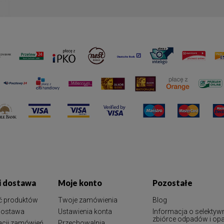
 i dostawa
Moje konto
Pozostałe
ć produktów
Twoje zamówienia
Blog
 dostawa
Ustawienia konta
Informacja o selektyw
zbiórce odpadów i o
zacji zamówień
Przechowalnia