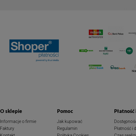
O sklepie
Pomoc
Płatność
Informacje o firmie
Jak kupować
Dostępnoś
Faktury
Regulamin
Płatność i
Kontakt
Polityka Cookies
Czas reali