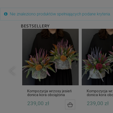
Nie znaleziono produktów spełniających podane kryteria.
BESTSELLERY
entami i
Kompozycja wrzosy jesień
Kompozycja wrz
donica kora obciążona
donica kora ob
tej
Mikki wz.2
Mikki wz.1
239,00 zł
239,00 zł
DO KOSZYKA
DO KOSZYKA