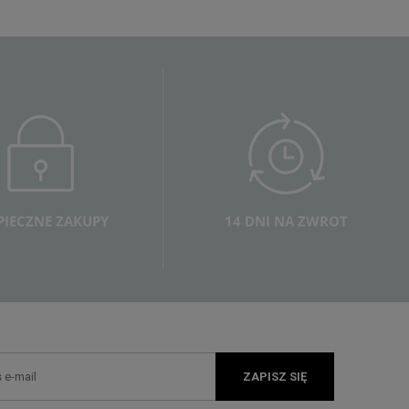
PIECZNE ZAKUPY
14 DNI NA ZWROT
ZAPISZ SIĘ