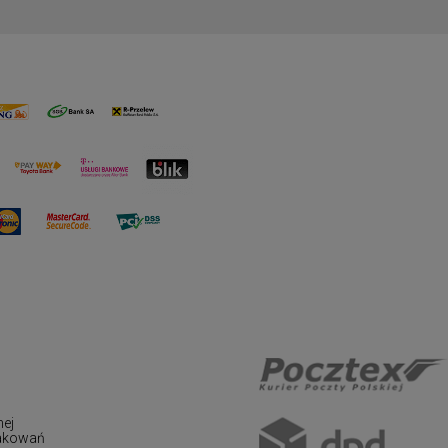
nej
pakowań