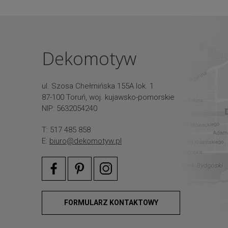
Dekomotyw
ul. Szosa Chełmińska 155A lok. 1
87-100 Toruń, woj. kujawsko-pomorskie
NIP: 5632054240
T: 517 485 858
E:
biuro@dekomotyw.pl
FORMULARZ KONTAKTOWY