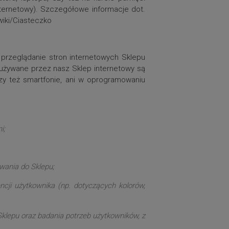
nternetowy). Szczegółowe informacje dot.
/wiki/Ciasteczko
i przeglądanie stron internetowych Sklepu
s używane przez nasz Sklep internetowy są
zy też smartfonie, ani w oprogramowaniu
i;
wania do Sklepu;
cji użytkownika (np. dotyczących kolorów,
klepu oraz badania potrzeb użytkowników, z