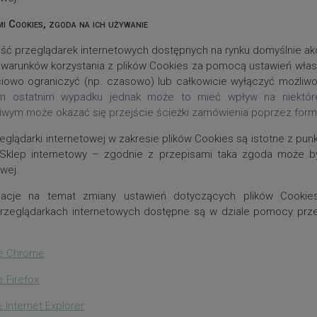
i Cookies, zgoda na ich używanie
ć przeglądarek internetowych dostępnych na rynku domyślnie ak
 warunków korzystania z plików Cookies za pomocą ustawień własn
iowo ograniczyć (np. czasowo) lub całkowicie wyłączyć możliw
m ostatnim wypadku jednak może to mieć wpływ na niektóre 
iwym może okazać się przejście ścieżki zamówienia poprzez form
eglądarki internetowej w zakresie plików Cookies są istotne z pun
Sklep internetowy – zgodnie z przepisami taka zgoda może b
owej.
acje na temat zmiany ustawień dotyczących plików Cookie
przeglądarkach internetowych dostępne są w dziale pomocy prze
ce Chrome
 Firefox
 Internet Explorer