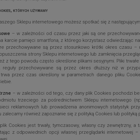
okies, których używamy
aszego Sklepu internetowego możesz spotkać się z następującymi
asowe
– w zależności od czasu przez jaki są one przechowywan
 na karcie pamięci smartfona, z którego korzystasz odwiedzając na
które przechowywane są przez stosunkowo krótki okres czasu
puszczenia strony Sklepu internetowego lub zamknięcia przeglądark
 z tego powodu często określone plikami sesyjnymi. Pliki trwałe (
 z reguły przechowywane są przez okres dłuższy niż w przy
trwa przez czas określony w parametrach danego pliku Cook
iebie.
trzne
– w zależności od tego, czy dany plik Cookies pochodzi b
odmiotu trzeciego za pośrednictwem Sklepu internetowego (n
 sieci reklamowych lub prowadzenia anonimowych statystyk przy
 zalecamy również zapoznanie się z polityką Cookies lub polityk
 plik Cookies jest trwały, tymczasowy, własny czy zewnętrzny, 
tając z odpowiednich opcji własnej przeglądarki internetowej
owej.