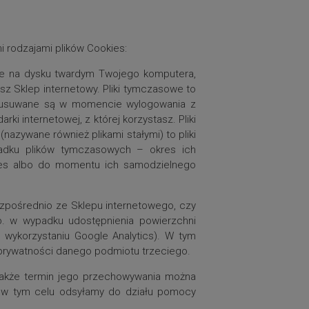
 rodzajami plików Cookies:
e na dysku twardym Twojego komputera,
sz Sklep internetowy. Pliki tymczasowe to
 – usuwane są w momencie wylogowania z
i internetowej, z której korzystasz. Pliki
nazywane również plikami stałymi) to pliki
padku plików tymczasowych – okres ich
ies albo do momentu ich samodzielnego
ezpośrednio ze Sklepu internetowego, czy
p. w wypadku udostępnienia powierzchni
 wykorzystaniu Google Analytics). W tym
ą prywatności danego podmiotu trzeciego.
a także termin jego przechowywania można
 – w tym celu odsyłamy do działu pomocy