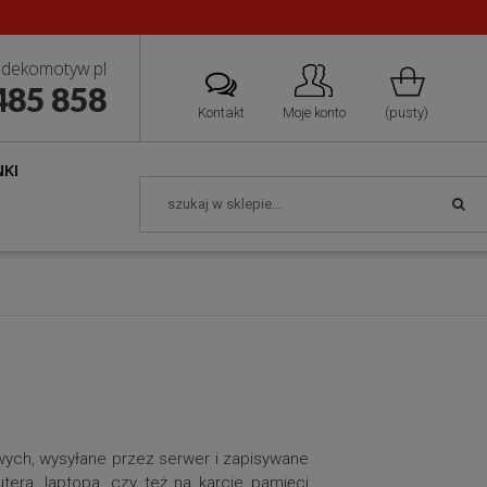
dekomotyw.pl
485 858
Kontakt
Moje konto
(pusty)
KI
owych, wysyłane przez serwer i zapisywane
era, laptopa, czy też na karcie pamięci