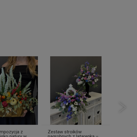
ompozycja z
Zestaw stroików
Kompozy
isko natury w
nagrobnych z latarenką –
wiązanka