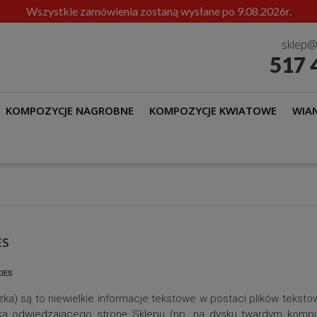
Wszystkie zamówienia zostaną wysłane po 9.08.2026r.
sklep@
517 
KOMPOZYCJE NAGROBNE
KOMPOZYCJE KWIATOWE
WIAN
ES
ies
czka) są to niewielkie informacje tekstowe w postaci plików tekst
ka odwiedzającego stronę Sklepu (np. na dysku twardym komput