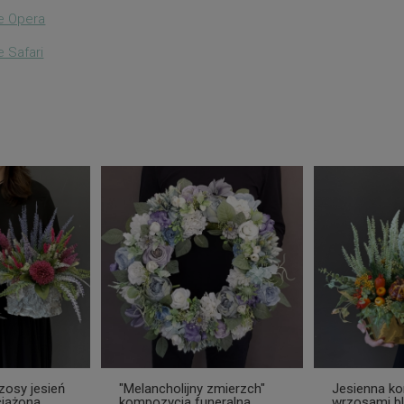
e Opera
 Safari
osy jesień
"Melancholijny zmierzch"
Jesienna k
ciążona
kompozycja funeralna
wrzosami bl