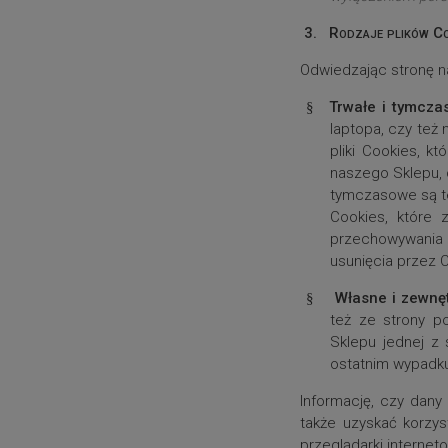
3.
Rodzaje plików Co
Odwiedzając stronę n
Trwałe i tymcz
§
laptopa, czy też
pliki Cookies, 
naszego Sklepu, o
tymczasowe są też
Cookies, które
przechowywania 
usunięcia przez C
Własne i zewnę
§
też ze strony p
Sklepu jednej z
ostatnim wypadku
Informację, czy dany
także uzyskać korzys
przeglądarki internet