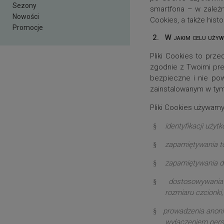
Sezony
smartfona – w zależn
Nowości
Cookies, a także histo
Promocje
2.
W jakim celu używ
Pliki Cookies to prz
zgodnie z Twoimi pref
bezpieczne i nie pow
zainstalowanym w tym
Pliki Cookies używam
identyfikacji uży
§
zapamiętywania t
§
zapamiętywania da
§
dostosowywania 
§
rozmiaru czcionki,
prowadzenia anoni
§
wyłączeniem perso