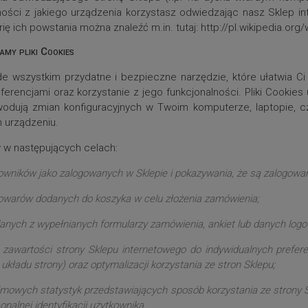
ości z jakiego urządzenia korzystasz odwiedzając nasz Sklep i
rię ich powstania można znaleźć m.in. tutaj: http://pl.wikipedia.org
amy pliki Cookies
ede wszystkim przydatne i bezpieczne narzędzie, które ułatwia C
erencjami oraz korzystanie z jego funkcjonalności. Pliki Cookie
odują zmian konfiguracyjnych w Twoim komputerze, laptopie, c
 urządzeniu.
y w następujących celach:
tkowników jako zalogowanych w Sklepie i pokazywania, że są zalogowan
owarów dodanych do koszyka w celu złożenia zamówienia;
nych z wypełnianych formularzy zamówienia, ankiet lub danych logo
zawartości strony Sklepu internetowego do indywidualnych preferen
 układu strony) oraz optymalizacji korzystania ze stron Sklepu;
mowych statystyk przedstawiających sposób korzystania ze strony S
nalnej identyfikacji użytkownika.