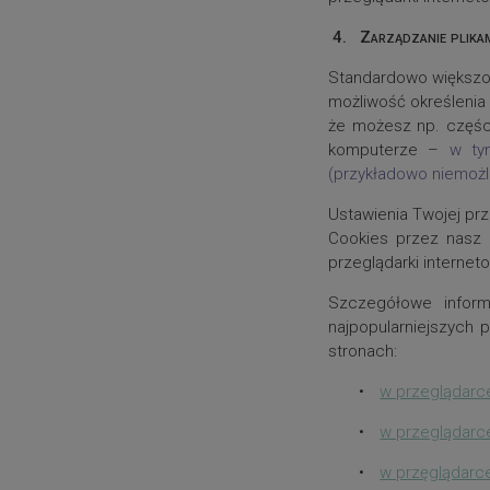
4.
Zarządzanie plikam
Standardowo większoś
możliwość określenia
że możesz np. częśc
komputerze –
w ty
(przykładowo niemożl
Ustawienia Twojej prz
Cookies przez nasz 
przeglądarki internet
Szczegółowe inform
najpopularniejszych 
stronach:
•
w przeglądar
•
w przeglądarce
•
w przęglądarce