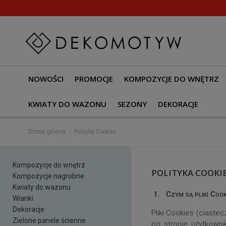
NOWOŚCI
PROMOCJE
KOMPOZYCJE DO WNĘTRZ
KWIATY DO WAZONU
SEZONY
DEKORACJE
Strona główna
Polityka Cookies
Kompozycje do wnętrz
POLITYKA COOKI
Kompozycje nagrobne
Kwiaty do wazonu
1.
Czym są pliki Cook
Wianki
Dekoracje
Pliki Cookies (ciaste
Zielone panele ścienne
po stronie użytkowni