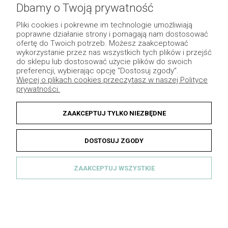
Dbamy o Twoją prywatność
Pliki cookies i pokrewne im technologie umożliwiają
poprawne działanie strony i pomagają nam dostosować
ofertę do Twoich potrzeb. Możesz zaakceptować
wykorzystanie przez nas wszystkich tych plików i przejść
do sklepu lub dostosować użycie plików do swoich
preferencji, wybierając opcję "Dostosuj zgody".
Więcej o plikach cookies przeczytasz w naszej Polityce
prywatności.
ZAAKCEPTUJ TYLKO NIEZBĘDNE
Kompozycja świece wieniec adwentowy
Messa 60cm
DOSTOSUJ ZGODY
POWIADOM O
480,00 zł
DOSTĘPNOŚCI
ZAAKCEPTUJ WSZYSTKIE