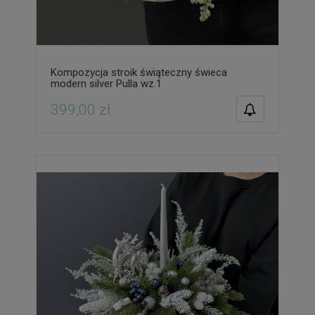
Kompozycja stroik świąteczny świeca
modern silver Pulla wz.1
POWIADOM O
399,00 zł
DOSTĘPNOŚCI