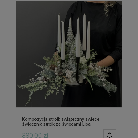
Kompozycja stroik świąteczny świece
świecznik stroik ze świecami Lisa
POWIADOM O
380,00 zł
DOSTĘPNOŚCI