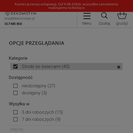
Koniec przerwy urlopowej. Od 9.08.2026r. wszystkie zamówienia
realizujemy na bieżąco.
sklep@dekomotyw.pl
Menu
Szukaj
(pusty)
517 485 858
OPCJE PRZEGLĄDANIA
Kategorie
Stroiki ze świecami
(40)
Dostępność
niedostępny
(27)
dostępny
(3)
Wysyłka w
3 dni roboczych
(15)
7 dni roboczych
(9)
więcej