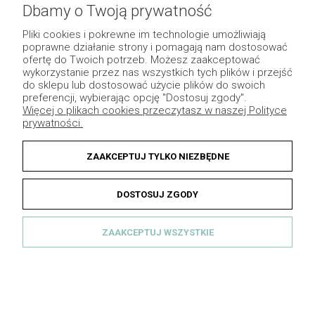
Dbamy o Twoją prywatność
Pliki cookies i pokrewne im technologie umożliwiają
poprawne działanie strony i pomagają nam dostosować
ofertę do Twoich potrzeb. Możesz zaakceptować
wykorzystanie przez nas wszystkich tych plików i przejść
do sklepu lub dostosować użycie plików do swoich
preferencji, wybierając opcję "Dostosuj zgody".
Więcej o plikach cookies przeczytasz w naszej Polityce
prywatności.
ZAAKCEPTUJ TYLKO NIEZBĘDNE
Wieniec na grób z lampionem „Padwa” –
nowoczesna kompozycja kwiatowa zestaw
wz.5
DOSTOSUJ ZGODY
430,00 zł
DO KOSZYK
ZAAKCEPTUJ WSZYSTKIE