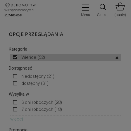
sklep@dekomotyw.pl
Menu
Szukaj
(pusty)
517 485 858
OPCJE PRZEGLĄDANIA
Kategorie
Wieńce
(52)
Dostępność
niedostępny
(21)
dostępny
(31)
Wysyłka w
3 dni roboczych
(28)
7 dni roboczych
(18)
więcej
Promocja