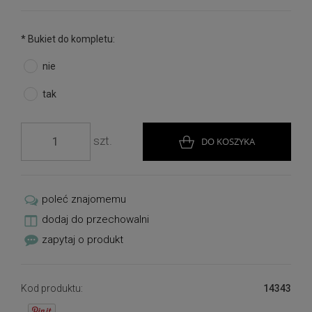
W przypadku niedostępności produktu, prosimy o
kontakt, postaramy się na zamówienie wykonać
podobną kompozycję.
*
Bukiet do kompletu:
nie
tak
szt.
DO KOSZYKA
poleć znajomemu
dodaj do przechowalni
zapytaj o produkt
Kod produktu:
14343