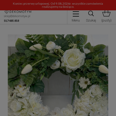
Koniec przerwy urlopowej. Od 9.08.2026r. wszystkie zamówienia
realizujemy na bieżąco.
sklep@dekomotyw.pl
Menu
Szukaj
(pusty)
517 485 858