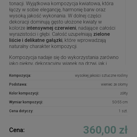
tonacji. Wyjątkowa kompozycja kwiatowa, która
łączy w sobie elegancję, harmonię barw oraz
wysoką jakość wykonania. W dolnej części
dekoracji dominują gęsto ułożone kwiaty w
kolorze
intensywnej czerwieni
, nadające całości
wyrazistości i głębi. Całość uzupełniają
zielone
liście i delikatne gałązki
, które wprowadzają
naturalny charakter kompozycji.
Kompozycja nadaje się do wykorzystania zarówno
jako piękny, dekoracyjny wianek na drzwi, jak i
jako
wieniec na grób.
Doskonale prezentuje się
samodzielnie, a dodatkowo można go uzupełnić o
Kompozycja:
wysokiej jakości sztuczne rośliny
elegancki znicz
lub dekoracyjną
latarnię
Podstawa:
wieniec ze słomy
nagrobną
, co podkreśli uroczysty i podniosły
charakter miejsca pamięci.
Kolor kompozycji:
żółty
Wymiar kompozycji:
50-55 cm
Na zamówienie możliwe jest również wykonanie
wieńca w
innej kolorystyce
, dostosowanej do
Cena dotyczy:
1 szt.
indywidualnych preferencji – od klasycznych bieli i
kremów, po głębokie fiolety, czerwienie czy
360,00 zł
Cena:
jesienne tonacje.