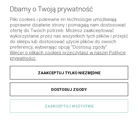
Pomoc
Dbamy o Twoją prywatność
Płatność i dostawa
Pliki cookies i pokrewne im technologie umożliwiają
poprawne działanie strony i pomagają nam dostosować
Moje konto
ofertę do Twoich potrzeb. Możesz zaakceptować
wykorzystanie przez nas wszystkich tych plików i przejść
Pozostałe
do sklepu lub dostosować użycie plików do swoich
preferencji, wybierając opcję "Dostosuj zgody".
Więcej o plikach cookies przeczytasz w naszej Polityce
prywatności.
ZAAKCEPTUJ TYLKO NIEZBĘDNE
DOSTOSUJ ZGODY
ZAAKCEPTUJ WSZYSTKIE
© 2013 Dekomotyw - Wszelkie prawa zastrzeżone.
Grafika indywidualna
|
Sklep internetowy Shoper.pl