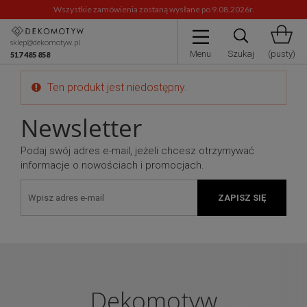
Wszystkie zamówienia zostaną wysłane po 9.08.2026r.
sklep@dekomotyw.pl
Menu
Szukaj
(pusty)
517 485 858
Ten produkt jest niedostępny.
Newsletter
Podaj swój adres e-mail, jeżeli chcesz otrzymywać
informacje o nowościach i promocjach.
ZAPISZ SIĘ
Dekomotyw