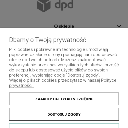
O sklepie
Pomoc
Dbamy o Twoją prywatność
Płatność i dostawa
Pliki cookies i pokrewne im technologie umożliwiają
poprawne działanie strony i pomagają nam dostosować
Moje konto
ofertę do Twoich potrzeb. Możesz zaakceptować
wykorzystanie przez nas wszystkich tych plików i przejść
Pozostałe
do sklepu lub dostosować użycie plików do swoich
preferencji, wybierając opcję "Dostosuj zgody".
Więcej o plikach cookies przeczytasz w naszej Polityce
prywatności.
ZAAKCEPTUJ TYLKO NIEZBĘDNE
DOSTOSUJ ZGODY