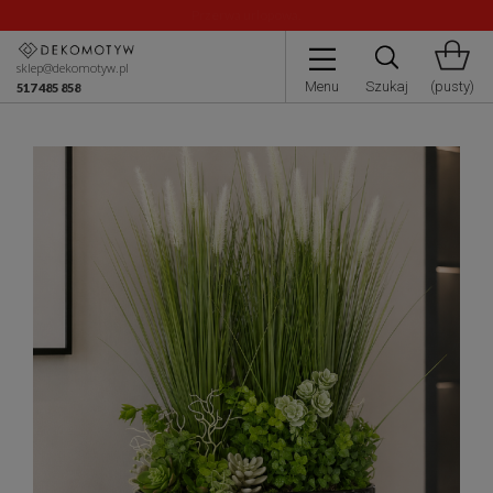
W dniach 24.08.2026-9.08.2026 r. nastąpi przerwa w realizacji i
wysyłce zamówień
sklep@dekomotyw.pl
Menu
Szukaj
(pusty)
517 485 858