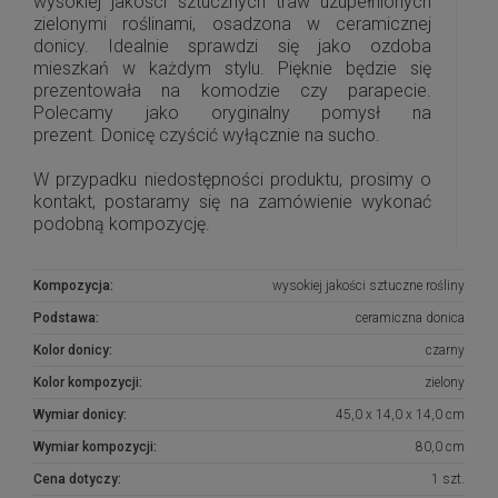
wysokiej jakości sztucznych traw uzupełnionych
zielonymi roślinami, osadzona w ceramicznej
donicy. Idealnie sprawdzi się jako ozdoba
mieszkań w każdym stylu. Pięknie będzie się
prezentowała na komodzie czy parapecie.
Polecamy jako oryginalny pomysł na
prezent. Donicę czyścić wyłącznie na sucho.
W przypadku niedostępności produktu, prosimy o
kontakt, postaramy się na zamówienie wykonać
podobną kompozycję.
Kompozycja:
wysokiej jakości sztuczne rośliny
Podstawa:
ceramiczna donica
Kolor donicy:
czarny
Kolor kompozycji:
zielony
Wymiar donicy:
45,0 x 14,0 x 14,0 cm
Wymiar kompozycji:
80,0 cm
Cena dotyczy:
1 szt.