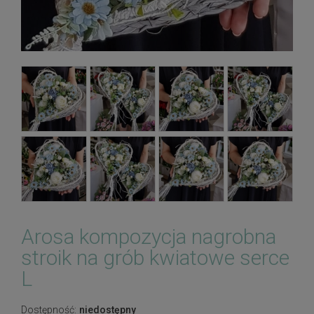
Arosa kompozycja nagrobna
stroik na grób kwiatowe serce
L
Dostępność:
niedostępny