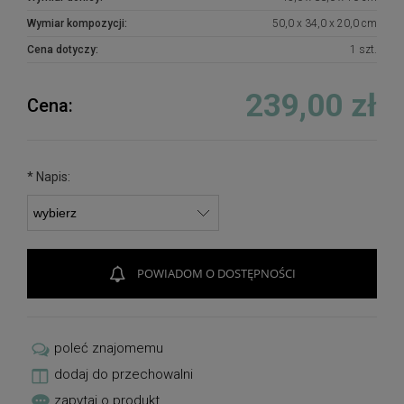
Wymiar kompozycji:
50,0 x 34,0 x 20,0 cm
Cena dotyczy:
1 szt.
239,00 zł
Cena:
*
Napis:
POWIADOM O DOSTĘPNOŚCI
poleć znajomemu
dodaj do przechowalni
zapytaj o produkt