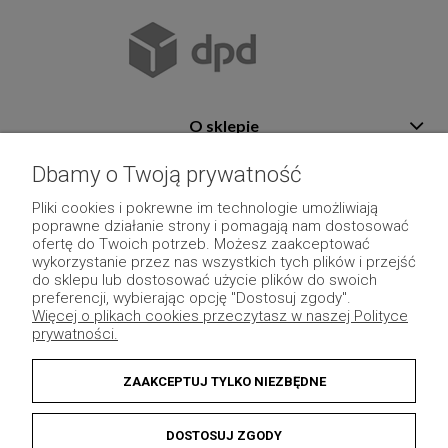
O sklepie
Pomoc
Dbamy o Twoją prywatność
Płatność i dostawa
Pliki cookies i pokrewne im technologie umożliwiają
poprawne działanie strony i pomagają nam dostosować
Moje konto
ofertę do Twoich potrzeb. Możesz zaakceptować
wykorzystanie przez nas wszystkich tych plików i przejść
Pozostałe
do sklepu lub dostosować użycie plików do swoich
preferencji, wybierając opcję "Dostosuj zgody".
Więcej o plikach cookies przeczytasz w naszej Polityce
prywatności.
ZAAKCEPTUJ TYLKO NIEZBĘDNE
DOSTOSUJ ZGODY