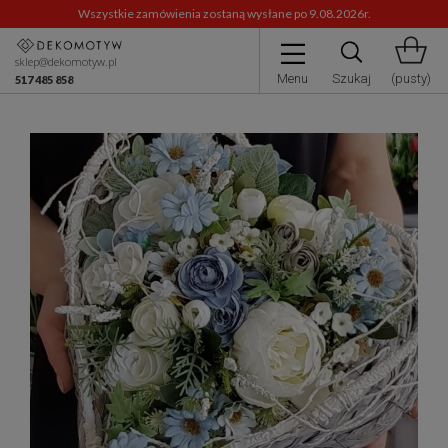
Wszystkie zamówienia zostaną wysłane po 9.08.2026r.
sklep@dekomotyw.pl
Menu
Szukaj
(pusty)
517 485 858