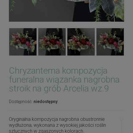
Chryzantema kompozycja
funeralna wiązanka nagrobna
stroik na grób Arcelia wz.9
Dostępność:
niedostępny
Oryginalna kompozycja nagrobna obustronnie
wydłużona, wykonana z wysokiej jakości roślin
sztucznych w zgaszonych kolorach.