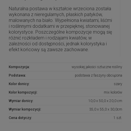
Naturalna postawa w kształcie wrzeciona została
wykonana z nieregularnych, płaskich patyków,
malowanych na biało. Wypełniona kwiatami, liśćmi
i roślinnymi dodatkami w przepięknej, stonowanej
kolorystyce. Poszczególne kompozycje mogą się
różnić rozkładem i rodzajami kwiatów, w
zależności od dostępności, jednak kolorystyka i
efekt końcowy są zawsze zachowane.
Piękna i oryginalna dekoracja jest doskonałą
formą wyrażenia pamięci o bliskich. Wyszukana,
Kompozycja:
wysokiej jakości sztuczne rośliny
minimalistyczna forma, najwyższej jakości kwiaty i
Podstawa:
podstawa z faszyny obciążona
perfekcyjne zestawienie kolorów sprawiają, że
doskonale prezentuje się na nagrobkach.
Kolor donicy:
szary
Kolor kompozycji:
mix kolorów
Wszystkie kompozycje powstają w naszej
pracowni florystycznej w Toruniu na podstawie
Wymiar donicy:
10,0 x 50,0 x 20,0 cm
naszych autorskich projektów. Są to dekoracje
Wymiar kompozycji:
35,0 x 55,0 x 30,0cm
wykonane z największą starannością i
dopracowane w najdrobniejszych szczegółach.
Cena dotyczy:
1 szt.
Do stworzenia kompozycji wykorzystujemy kwiaty
i dodatki najwyższej jakości, które są stosunkowo