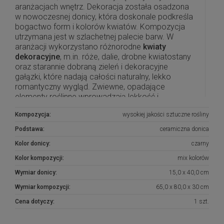
aranżacjach wnętrz. Dekoracja została osadzona
w nowoczesnej donicy, która doskonale podkreśla
bogactwo form i kolorów kwiatów. Kompozycja
utrzymana jest w szlachetnej palecie barw. W
aranżacji wykorzystano różnorodne
kwiaty
dekoracyjne
, m.in. róże, dalie, drobne kwiatostany
oraz starannie dobraną zieleń i dekoracyjne
gałązki, które nadają całości naturalny, lekko
romantyczny wygląd. Zwiewne, opadające
elementy roślinne wprowadzają lekkość i
przestrzenność, podkreślając nowoczesny
Kompozycja:
wysokiej jakości sztuczne rośliny
charakter kompozycji.
Podstawa:
ceramiczna donica
Ta
wiosenna dekoracja do wnętrz
doskonale
Kolor donicy:
czarny
sprawdzi się jako ozdoba stołu, konsoli lub
komody, idealnie wpisując się zarówno w
Kolor kompozycji:
mix kolorów
nowoczesne, jak i klasyczne aranżacje,
Wymiar donicy:
15,0 x 40,0 cm
wprowadzając do przestrzeni świeżość, elegancję
i ponadczasowy styl.
Wymiar kompozycji:
65,0 x 80,0 x 30 cm
Cena dotyczy:
1 szt.