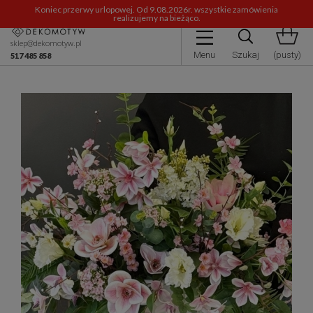
Koniec przerwy urlopowej. Od 9.08.2026r. wszystkie zamówienia
realizujemy na bieżąco.
sklep@dekomotyw.pl
Menu
Szukaj
(pusty)
517 485 858