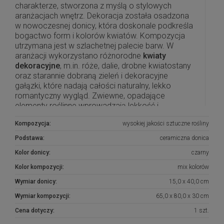
charakterze, stworzona z myślą o stylowych
aranżacjach wnętrz. Dekoracja została osadzona
w nowoczesnej donicy, która doskonale podkreśla
bogactwo form i kolorów kwiatów. Kompozycja
utrzymana jest w szlachetnej palecie barw. W
aranżacji wykorzystano różnorodne
kwiaty
dekoracyjne
, m.in. róże, dalie, drobne kwiatostany
oraz starannie dobraną zieleń i dekoracyjne
gałązki, które nadają całości naturalny, lekko
romantyczny wygląd. Zwiewne, opadające
elementy roślinne wprowadzają lekkość i
przestrzenność, podkreślając nowoczesny
Kompozycja:
wysokiej jakości sztuczne rośliny
charakter kompozycji.
Podstawa:
ceramiczna donica
Ta
wiosenna dekoracja do wnętrz
doskonale
Kolor donicy:
czarny
sprawdzi się jako ozdoba stołu, konsoli lub
komody, idealnie wpisując się zarówno w
Kolor kompozycji:
mix kolorów
nowoczesne, jak i klasyczne aranżacje,
Wymiar donicy:
15,0 x 40,0 cm
wprowadzając do przestrzeni świeżość, elegancję
i ponadczasowy styl.
Wymiar kompozycji:
65,0 x 80,0 x 30 cm
Cena dotyczy:
1 szt.