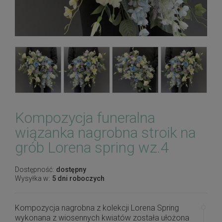
Kompozycja funeralna
wiązanka nagrobna stroik na
grób Lorena spring wz.4
Dostępność:
dostępny
Wysyłka w:
5 dni roboczych
Kompozycja nagrobna z kolekcji Lorena Spring
wykonana z wiosennych kwiatów została ułożona