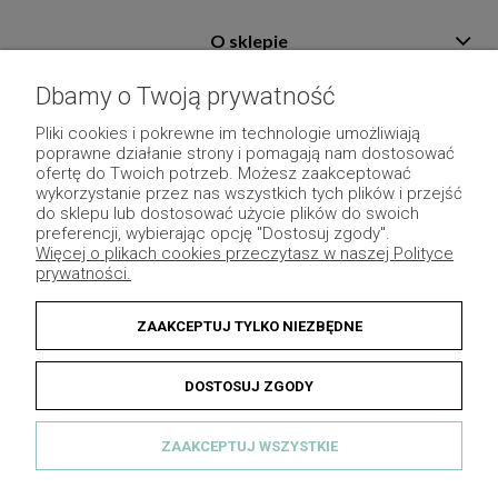
O sklepie
Pomoc
Dbamy o Twoją prywatność
Płatność i dostawa
Pliki cookies i pokrewne im technologie umożliwiają
poprawne działanie strony i pomagają nam dostosować
Moje konto
ofertę do Twoich potrzeb. Możesz zaakceptować
wykorzystanie przez nas wszystkich tych plików i przejść
Pozostałe
do sklepu lub dostosować użycie plików do swoich
preferencji, wybierając opcję "Dostosuj zgody".
Więcej o plikach cookies przeczytasz w naszej Polityce
prywatności.
ZAAKCEPTUJ TYLKO NIEZBĘDNE
DOSTOSUJ ZGODY
ZAAKCEPTUJ WSZYSTKIE