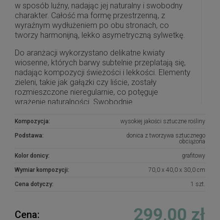
w sposób luźny, nadając jej naturalny i swobodny
charakter. Całość ma formę przestrzenną, z
wyraźnym wydłużeniem po obu stronach, co
tworzy harmonijną, lekko asymetryczną sylwetkę.
Do aranżacji wykorzystano delikatne kwiaty
wiosenne, których barwy subtelnie przeplatają się,
nadając kompozycji świeżości i lekkości. Elementy
zieleni, takie jak gałązki czy liście, zostały
rozmieszczone nieregularnie, co potęguje
wrażenie naturalności. Swobodnie
opadające liście i kwiatostany dodają kompozycji
dynamiki, podkreślając jej przestrzenny charakter.
Kompozycja:
wysokiej jakości sztuczne rośliny
Całość sprawia wrażenie lekkości i elegancji,
Podstawa:
donica z tworzywa sztucznego
tworząc godną i estetyczną dekorację nagrobną.
obciążona
Kolor donicy:
grafitowy
Piękna i oryginalna dekoracja jest doskonałą
formą wyrażenia pamięci o bliskich. Wyszukana
Wymiar kompozycji:
70,0 x 40,0 x 30,0 cm
forma, najwyższej jakości kwiaty i perfekcyjne
Cena dotyczy:
1 szt.
zestawienie kolorów sprawiają, że doskonale
prezentuje się na nagrobkach.
299,00 zł
Cena:
Wszystkie kompozycje powstają w naszej