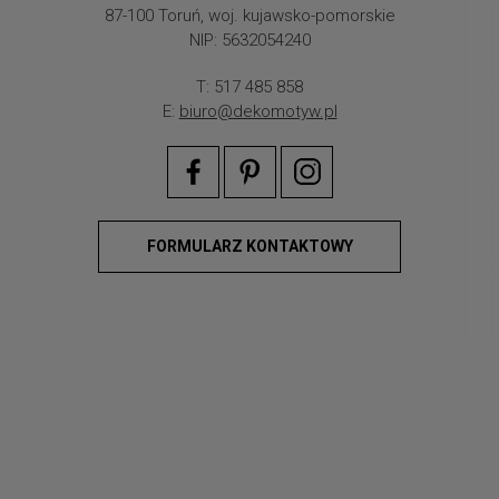
87-100 Toruń, woj. kujawsko-pomorskie
NIP: 5632054240
T: 517 485 858
E:
biuro@dekomotyw.pl
FORMULARZ KONTAKTOWY