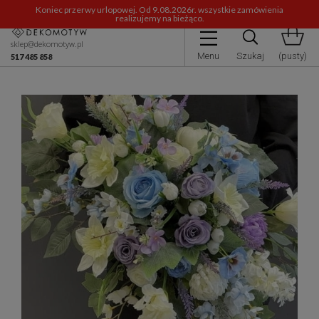
Koniec przerwy urlopowej. Od 9.08.2026r. wszystkie zamówienia
realizujemy na bieżąco.
sklep@dekomotyw.pl
Menu
Szukaj
(pusty)
517 485 858