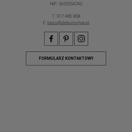
NIP: 5632054240
T: 517 485 858
E:
biuro@dekomotyw.pl
FORMULARZ KONTAKTOWY