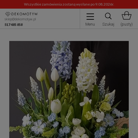
Wszystkie zamówienia zostaną wysłane po 9.08.2026r.
sklep@dekomotyw.pl
Menu
Szukaj
(pusty)
517 485 858