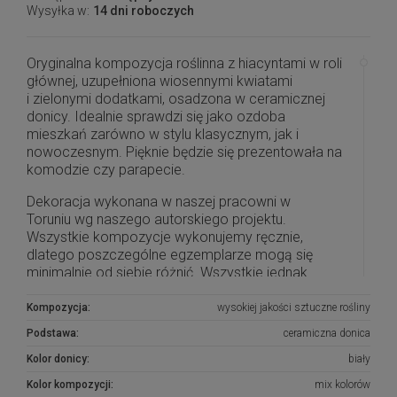
Wysyłka w:
14 dni roboczych
Oryginalna kompozycja roślinna z hiacyntami w roli
głównej, uzupełniona wiosennymi kwiatami
i zielonymi dodatkami, osadzona w ceramicznej
donicy. Idealnie sprawdzi się jako ozdoba
mieszkań zarówno w stylu klasycznym, jak i
nowoczesnym. Pięknie będzie się prezentowała na
komodzie czy parapecie.
Dekoracja wykonana w naszej pracowni w
Toruniu wg naszego autorskiego projektu.
Wszystkie kompozycje wykonujemy ręcznie,
dlatego poszczególne egzemplarze mogą się
minimalnie od siebie różnić. Wszystkie jednak
są wykonane z dbałością o najdrobniejsze
szczegóły.
Kompozycja:
wysokiej jakości sztuczne rośliny
Podstawa:
ceramiczna donica
Na zamówienie możemy wykonać taką samą
kompozycję w innej kolorystyce.
Kolor donicy:
biały
Kolor kompozycji:
mix kolorów