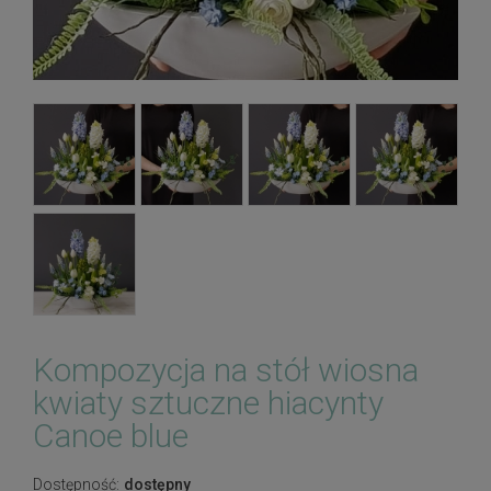
Kompozycja na stół wiosna
kwiaty sztuczne hiacynty
Canoe blue
Dostępność:
dostępny