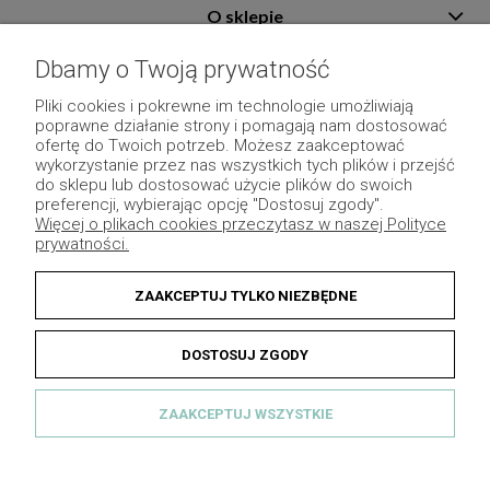
O sklepie
Pomoc
Dbamy o Twoją prywatność
Płatność i dostawa
Pliki cookies i pokrewne im technologie umożliwiają
poprawne działanie strony i pomagają nam dostosować
Moje konto
ofertę do Twoich potrzeb. Możesz zaakceptować
wykorzystanie przez nas wszystkich tych plików i przejść
Pozostałe
do sklepu lub dostosować użycie plików do swoich
preferencji, wybierając opcję "Dostosuj zgody".
Więcej o plikach cookies przeczytasz w naszej Polityce
prywatności.
ZAAKCEPTUJ TYLKO NIEZBĘDNE
DOSTOSUJ ZGODY
ZAAKCEPTUJ WSZYSTKIE