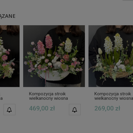
ĄZANE
k
Kompozycja stroik
Kompozycja stroik
na
wielkanocny wiosna
wielkanocny wiosn
a wz.3
zając pastel Anisja wz.2
zając Mari gold
469,00 zł
269,00 zł
POWIADOM O
POWIADOM O
DOSTĘPNOŚCI
DOSTĘPNOŚCI