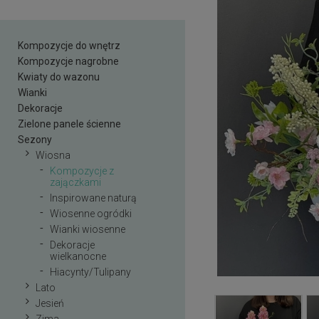
Kompozycje do wnętrz
Kompozycje nagrobne
Kwiaty do wazonu
Wianki
Dekoracje
Zielone panele ścienne
Sezony
Wiosna
Kompozycje z
zajączkami
Inspirowane naturą
Wiosenne ogródki
Wianki wiosenne
Dekoracje
wielkanocne
Hiacynty/Tulipany
Lato
Jesień