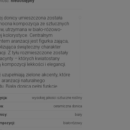
ność:
niedostępny
ej donicy umieszczona została
anocna kompozycja ze sztucznych
ów, utrzymana w biało-różowo-
ej kolorystyce. Centralnym
tem aranżacji jest figurka zająca,
izująca świąteczny charakter
cji. Z tyłu rozmieszczone zostały
acynty – których kwiatostany
 kompozycji lekkości i elegancji.
 uzupełniają zielone akcenty, które
 aranżacji naturalnego
u. Biała donica pełni funkcję
lnej bazy, harmonizując całość i
ując kolory kwiatów oraz
ycja:
wysokiej jakości sztuczne rośliny
cyjnych dodatków. Dzięki
wa:
ceramiczna donica
nnemu rozmieszczeniu elementów
ny został efekt eleganckiej i świeżej
nicy:
biały
nocnej ozdoby, idealnej do wnętrz o
ompozycji:
biało-różowy
cznym i nowoczesnym wystroju.