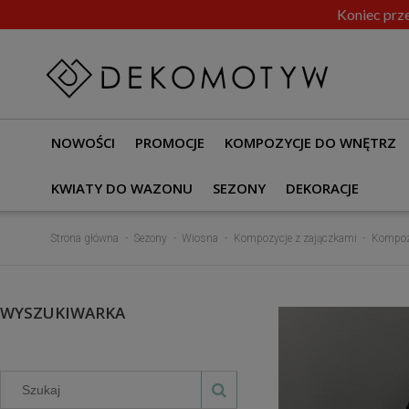
Koniec prze
NOWOŚCI
PROMOCJE
KOMPOZYCJE DO WNĘTRZ
KWIATY DO WAZONU
SEZONY
DEKORACJE
Strona główna
Sezony
Wiosna
Kompozycje z zajączkami
Kompozy
WYSZUKIWARKA