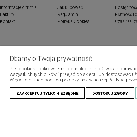
Informacje o firmie
Jak kupować
Dostępnoś
Faktury
Regulamin
Płatność i
Kontakt
Polityka Cookies
Czas reali
Dbamy o Twoją prywatność
Pliki cookies i pokrewne im technologie umożliwiają popraw
wszystkich tych plików i przejść do sklepu lub dostosować uż
Więcej o plikach cookies przeczytasz w naszej Polityce pryw
ZAAKCEPTUJ TYLKO NIEZBĘDNE
DOSTOSUJ ZGODY