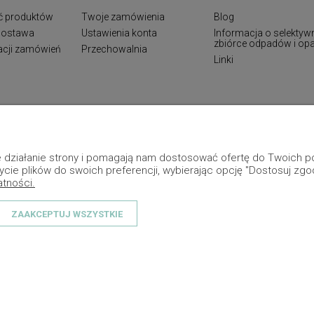
ć produktów
Twoje zamówienia
Blog
 dostawa
Ustawienia konta
Informacja o selektyw
zbiórce odpadów i o
zacji zamówień
Przechowalnia
Linki
ne działanie strony i pomagają nam dostosować ofertę do Twoich
ycie plików do swoich preferencji, wybierając opcję "Dostosuj zgo
atności.
ZAAKCEPTUJ WSZYSTKIE