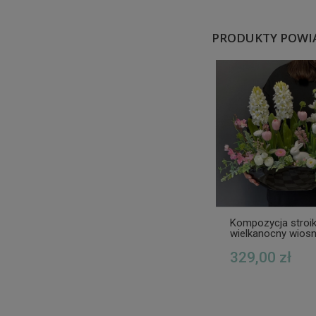
PRODUKTY POWI
Kompozycja stroi
wielkanocny wios
zając pastel Anisj
329,00 zł