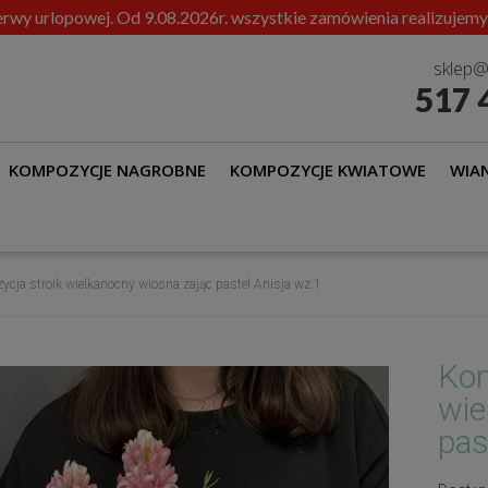
rwy urlopowej. Od 9.08.2026r. wszystkie zamówienia realizujemy
sklep@
517 
KOMPOZYCJE NAGROBNE
KOMPOZYCJE KWIATOWE
WIAN
cja stroik wielkanocny wiosna zając pastel Anisja wz.1
Kom
wie
pas