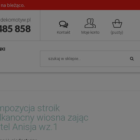
 na bieżąco.
dekomotyw.pl
485 858
Kontakt
Moje konto
(pusty)
KI
pozycja stroik
lkanocny wiosna zając
tel Anisja wz.1