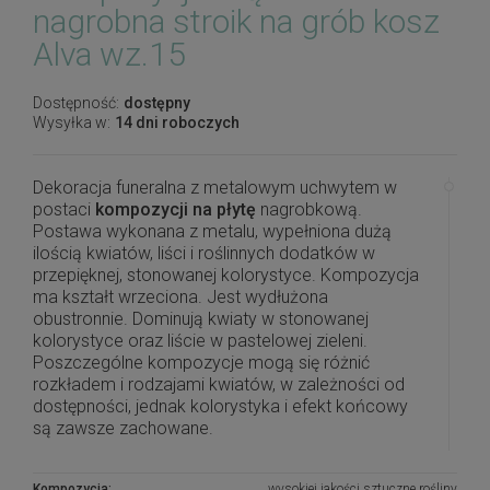
nagrobna stroik na grób kosz
Alva wz.15
Dostępność:
dostępny
Wysyłka w:
14 dni roboczych
Dekoracja funeralna z metalowym uchwytem w
postaci
kompozycji na płytę
nagrobkową.
Postawa wykonana z metalu, wypełniona dużą
ilością kwiatów, liści i roślinnych dodatków w
przepięknej, stonowanej kolorystyce. Kompozycja
ma kształt wrzeciona. Jest wydłużona
obustronnie. Dominują kwiaty w stonowanej
kolorystyce oraz liście w pastelowej zieleni.
Poszczególne kompozycje mogą się różnić
rozkładem i rodzajami kwiatów, w zależności od
dostępności, jednak kolorystyka i efekt końcowy
są zawsze zachowane.
Piękna i oryginalna dekoracja jest doskonałą
Kompozycja:
wysokiej jakości sztuczne rośliny