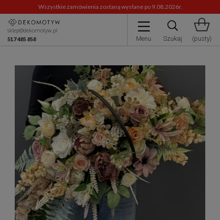
Wszystkie zamówienia zostaną wysłane po 9.08.2026r.
sklep@dekomotyw.pl
Menu
Szukaj
(pusty)
517 485 858