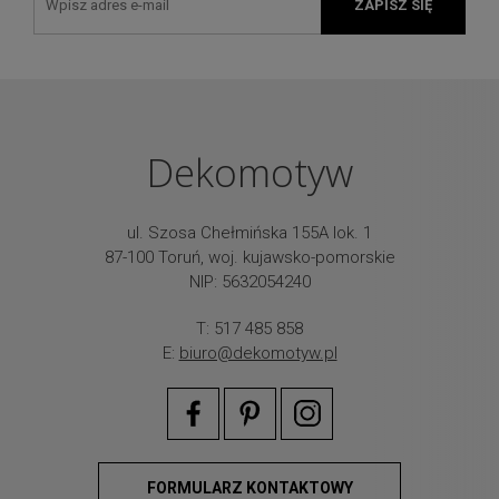
ZAPISZ SIĘ
Dekomotyw
ul. Szosa Chełmińska 155A lok. 1
87-100 Toruń, woj. kujawsko-pomorskie
NIP: 5632054240
T: 517 485 858
E:
biuro@dekomotyw.pl
FORMULARZ KONTAKTOWY