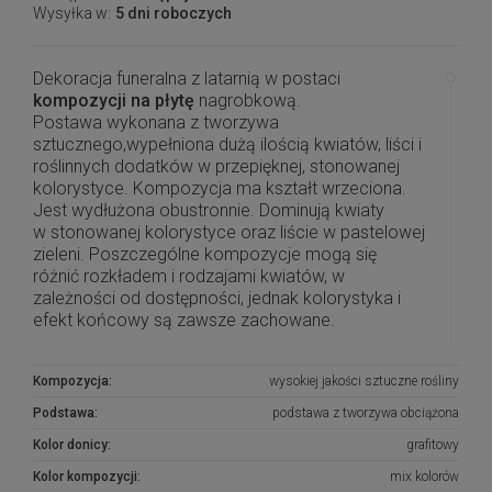
Wysyłka w:
5 dni roboczych
Dekoracja funeralna z latarnią w postaci
kompozycji na płytę
nagrobkową.
Postawa wykonana z tworzywa
sztucznego,wypełniona dużą ilością kwiatów, liści i
roślinnych dodatków w przepięknej, stonowanej
kolorystyce. Kompozycja ma kształt wrzeciona.
Jest wydłużona obustronnie. Dominują kwiaty
w stonowanej kolorystyce oraz liście w pastelowej
zieleni. Poszczególne kompozycje mogą się
różnić rozkładem i rodzajami kwiatów, w
zależności od dostępności, jednak kolorystyka i
efekt końcowy są zawsze zachowane.
Piękna i oryginalna dekoracja jest doskonałą
Kompozycja:
wysokiej jakości sztuczne rośliny
formą wyrażenia pamięci o bliskich. Wyszukana
forma, najwyższej jakości kwiaty i perfekcyjne
Podstawa:
podstawa z tworzywa obciążona
zestawienie kolorów sprawiają, że doskonale
Kolor donicy:
grafitowy
prezentuje się na nagrobkach.
Kolor kompozycji:
mix kolorów
Wszystkie kompozycje powstają w naszej