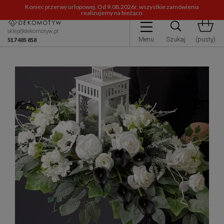
Koniec przerwy urlopowej. Od 9.08.2026r. wszystkie zamówienia
realizujemy na bieżąco.
sklep@dekomotyw.pl
Menu
Szukaj
(pusty)
517 485 858