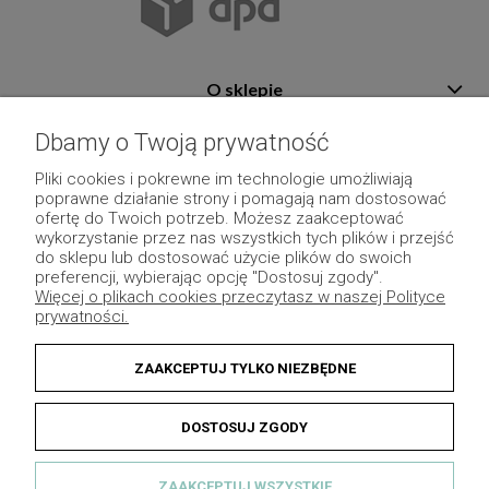
O sklepie
Pomoc
Dbamy o Twoją prywatność
Płatność i dostawa
Pliki cookies i pokrewne im technologie umożliwiają
poprawne działanie strony i pomagają nam dostosować
Moje konto
ofertę do Twoich potrzeb. Możesz zaakceptować
wykorzystanie przez nas wszystkich tych plików i przejść
Pozostałe
do sklepu lub dostosować użycie plików do swoich
preferencji, wybierając opcję "Dostosuj zgody".
Więcej o plikach cookies przeczytasz w naszej Polityce
prywatności.
ZAAKCEPTUJ TYLKO NIEZBĘDNE
DOSTOSUJ ZGODY
ZAAKCEPTUJ WSZYSTKIE