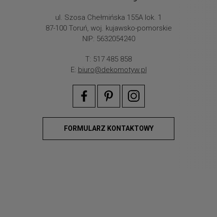
ul. Szosa Chełmińska 155A lok. 1
87-100 Toruń, woj. kujawsko-pomorskie
NIP: 5632054240
T: 517 485 858
E:
biuro@dekomotyw.pl
FORMULARZ KONTAKTOWY