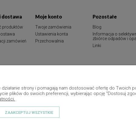
 i dostawa
Moje konto
Pozostałe
ć produktów
Twoje zamówienia
Blog
 dostawa
Ustawienia konta
Informacja o selektyw
zbiórce odpadów i o
zacji zamówień
Przechowalnia
Linki
ne działanie strony i pomagają nam dostosować ofertę do Twoich
ycie plików do swoich preferencji, wybierając opcję "Dostosuj zgo
atności.
ZAAKCEPTUJ WSZYSTKIE