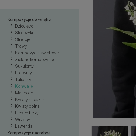
Kompozycje do wnętrz
Dziecięce
Storczyki
Strelicje
Trawy
Kompozycje kwiatowe
Zielone kompozycje
Sukulenty
Hiacynty
Tulipany
Konwalie
Magnolie
Kwiaty mieszane
Kwiaty polne
Flower boxy
Wrzosy
Lawenda
Kompozycje nagrobne