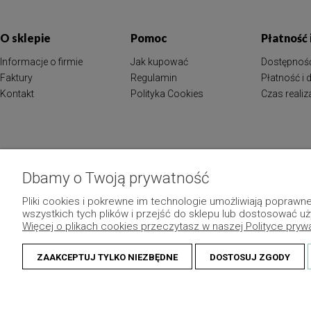
O sklepie
Pomoc
Płatność
Informacje o firmie
Jak kupować
Dostępnoś
Faktury
Regulamin
Płatność i
Kontakt
Polityka Cookies
Czas reali
Dbamy o Twoją prywatność
Pliki cookies i pokrewne im technologie umożliwiają popraw
wszystkich tych plików i przejść do sklepu lub dostosować uż
Więcej o plikach cookies przeczytasz w naszej Polityce pryw
ZAAKCEPTUJ TYLKO NIEZBĘDNE
DOSTOSUJ ZGODY