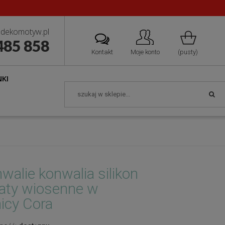
dekomotyw.pl
485 858
Kontakt
Moje konto
(pusty)
KI
walie konwalia silikon
aty wiosenne w
icy Cora