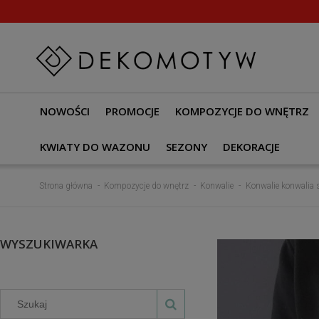
NOWOŚCI
PROMOCJE
KOMPOZYCJE DO WNĘTRZ
KWIATY DO WAZONU
SEZONY
DEKORACJE
Strona główna
Kompozycje do wnętrz
Konwalie
Konwalie konwalia 
WYSZUKIWARKA