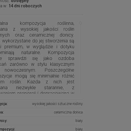
ność:
dostępny
a w:
14 dni roboczych
inalna kompozycja roślinna,
ana z wysokiej jakości roślin
znych oraz ceramicznej donicy.
 wykorzystane do jej stworzenia są
ci premium, w wyglądzie i dotyku
ominają naturalne. Kompozycja
nie sprawdzi się jako ozdoba
kań zarówno w stylu klasycznym
 nowoczesnym. Poszczególne
zycje mogą się minimalnie różnić
em roślin. Każda z nich jest
nana niezwykle starannie, z
waniem proporcji i dopracowana w
bniejszych szczegółach.
ycja:
wysokiej jakości sztuczne rośliny
ypadku niedostępności produktu,
wa:
ceramiczna donica
my o kontakt, postaramy się na
nicy:
biały
ówienie wykonać podobną
zycję.
ompozycji:
biały