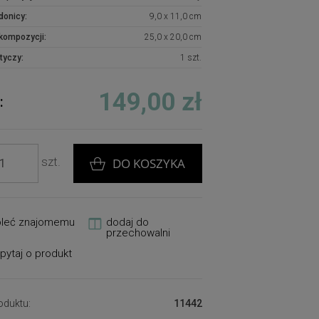
donicy:
9,0 x 11,0 cm
kompozycji:
25,0 x 20,0 cm
tyczy:
1 szt.
149,00 zł
:
szt.
DO KOSZYKA
oleć znajomemu
dodaj do
przechowalni
pytaj o produkt
oduktu:
11442