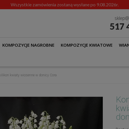
Wszystkie zamówienia zostaną wysłane po 9.08.2026r.
sklep@
517 
KOMPOZYCJE NAGROBNE
KOMPOZYCJE KWIATOWE
WIAN
silikon kwiaty wiosenne w donicy Cora
Kon
kwi
don