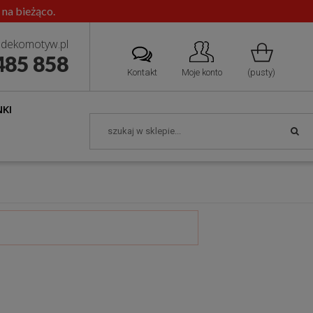
 na bieżąco.
dekomotyw.pl
485 858
Kontakt
Moje konto
(pusty)
KI