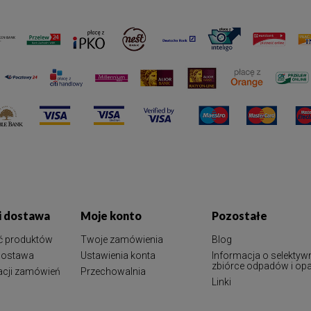
 i dostawa
Moje konto
Pozostałe
ć produktów
Twoje zamówienia
Blog
 dostawa
Ustawienia konta
Informacja o selektyw
zbiórce odpadów i o
zacji zamówień
Przechowalnia
Linki