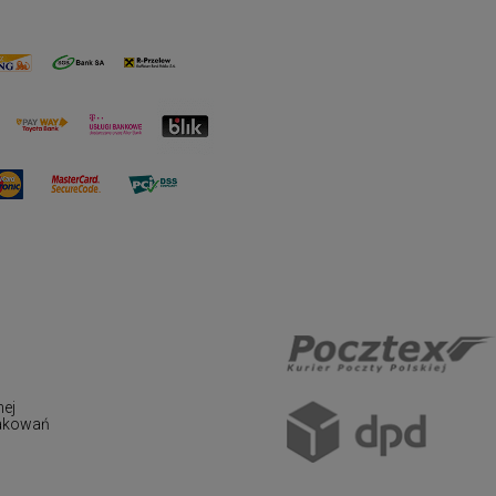
nej
pakowań