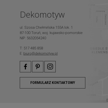
Dekomotyw
ul. Szosa Chełmińska 155A lok. 1
87-100 Toruń, woj. kujawsko-pomorskie
NIP: 5632054240
T: 517 485 858
E:
biuro@dekomotyw.pl
FORMULARZ KONTAKTOWY