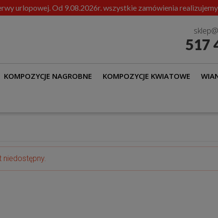
rwy urlopowej. Od 9.08.2026r. wszystkie zamówienia realizujemy
sklep@
517 
KOMPOZYCJE NAGROBNE
KOMPOZYCJE KWIATOWE
WIAN
t niedostępny.