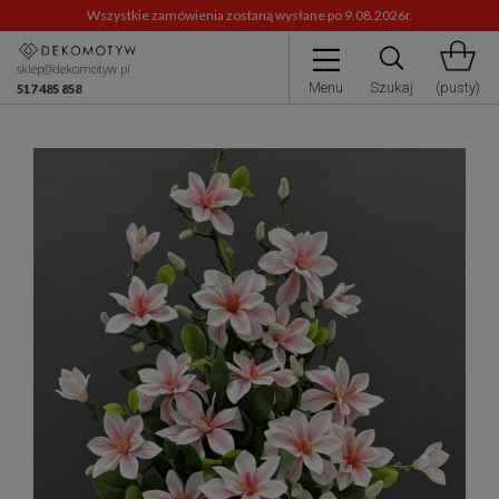
Wszystkie zamówienia zostaną wysłane po 9.08.2026r.
sklep@dekomotyw.pl
Menu
Szukaj
(pusty)
517 485 858