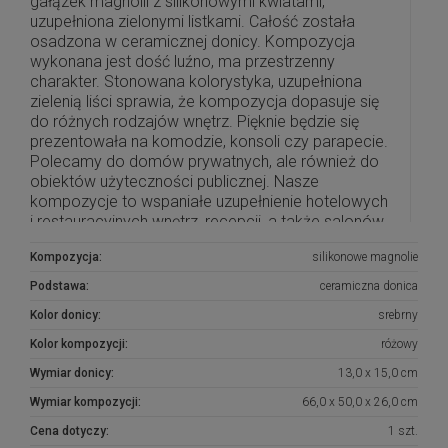
gałązek magnolii z silikonowymi kwiatami,
uzupełniona zielonymi listkami. Całość została
osadzona w ceramicznej donicy. Kompozycja
wykonana jest dość luźno, ma przestrzenny
charakter. Stonowana kolorystyka, uzupełniona
zielenią liści sprawia, że kompozycja dopasuje się
do różnych rodzajów wnętrz. Pięknie będzie się
prezentowała na komodzie, konsoli czy parapecie.
Polecamy do domów prywatnych, ale również do
obiektów użyteczności publicznej. Nasze
kompozycje to wspaniałe uzupełnienie hotelowych
i restauracyjnych wnętrz, recepcji, a także salonów
spa, gabinetów kosmetycznych i lekarskich, klinik i
Kompozycja:
silikonowe magnolie
poradni.
Podstawa:
ceramiczna donica
Wszystkie kompozycje powstają w naszej
pracowni florystycznej w Toruniu na
Kolor donicy:
srebrny
podstawie naszych własnych projektów.
Kolor kompozycji:
różowy
Są to dekoracje wykonane z największą
Wymiar donicy:
13,0 x 15,0 cm
starannością i dopracowane w
najdrobniejszych szczegółach.
Wymiar kompozycji:
66,0 x 50,0 x 26,0 cm
Do stworzenia kompozycji
Cena dotyczy:
1 szt.
wykorzystujemy kwiaty i dodatki