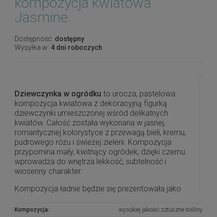
kompozycja kwiatowa
Jasmine
Dostępność:
dostępny
Wysyłka w:
4 dni roboczych
Dziewczynka w ogródku
to urocza, pastelowa
kompozycja kwiatowa z dekoracyjną figurką
dziewczynki umieszczonej wśród delikatnych
kwiatów. Całość została wykonana w jasnej,
romantycznej kolorystyce z przewagą bieli, kremu,
pudrowego różu i świeżej zieleni. Kompozycja
przypomina mały, kwitnący ogródek, dzięki czemu
wprowadza do wnętrza lekkość, subtelność i
wiosenny charakter.
Kompozycja ładnie będzie się prezentowała jako
ozdoba salonu, sypialni, pokoju dziecięcego,
witryny, komody lub recepcji. Może być również
Kompozycja:
wysokiej jakości sztuczne rośliny