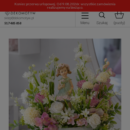
Koniec przerwy urlopowej. Od 9.08.2026r. wszystkie zamówienia
realizujemy na bieżąco.
sklep@dekomotyw.pl
Menu
Szukaj
(pusty)
517 485 858