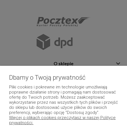
O sklepie
Pomoc
Dbamy o Twoją prywatność
Płatność i dostawa
Pliki cookies i pokrewne im technologie umożliwiają
poprawne działanie strony i pomagają nam dostosować
Moje konto
ofertę do Twoich potrzeb. Możesz zaakceptować
wykorzystanie przez nas wszystkich tych plików i przejść
Pozostałe
do sklepu lub dostosować użycie plików do swoich
preferencji, wybierając opcję "Dostosuj zgody".
Więcej o plikach cookies przeczytasz w naszej Polityce
prywatności.