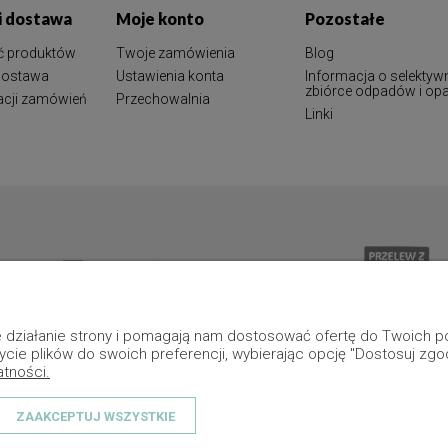
 i dostawa
Moje konto
Pozostałe
ć produktów
Twoje zamówienia
Blog
 dostawa
Ustawienia konta
Informacja o selektyw
zbiórce odpadów i o
zacji zamówień
Przechowalnia
Linki
ne działanie strony i pomagają nam dostosować ofertę do Twoich
ycie plików do swoich preferencji, wybierając opcję "Dostosuj zgo
atności.
ZAAKCEPTUJ WSZYSTKIE