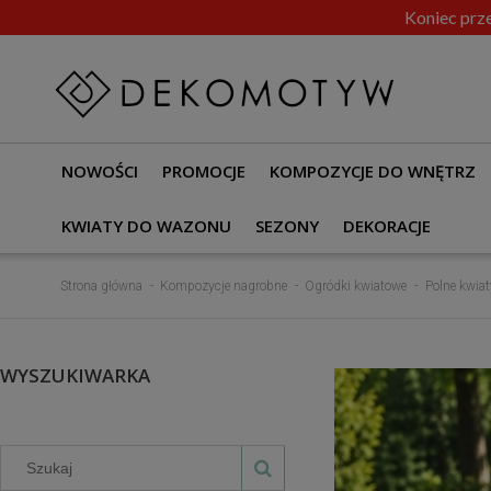
Koniec prze
NOWOŚCI
PROMOCJE
KOMPOZYCJE DO WNĘTRZ
KWIATY DO WAZONU
SEZONY
DEKORACJE
Strona główna
Kompozycje nagrobne
Ogródki kwiatowe
Polne kwia
WYSZUKIWARKA