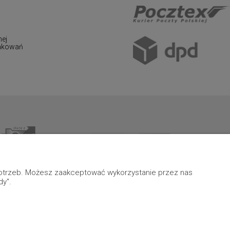
nej
pakowań
 potrzeb. Możesz zaakceptować wykorzystanie przez nas
dy".