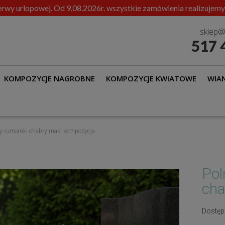
rwy urlopowej. Od 9.08.2026r. wszystkie zamówienia realizujemy
sklep@
517 
KOMPOZYCJE NAGROBNE
KOMPOZYCJE KWIATOWE
WIAN
ty rumianki chabry maki kompozycja
Pol
cha
Dostęp