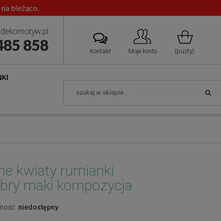
 na bieżąco.
dekomotyw.pl
485 858
Kontakt
Moje konto
(pusty)
KI
ne kwiaty rumianki
bry maki kompozycja
ność:
niedostępny