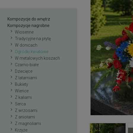
Kompozycje do wnętrz
Kompozycje nagrobne
Wiosenne
Tradycyjne na płytę
W donicach
Ogródki kwiatowe
W metalowych koszach
Czarno-białe
Dziecięce
Z latarniami
Bukiety
Wieńce
Z kaliami
Serca
Z wrzosami
Z aniołami
Z magnoliami
Krzyże