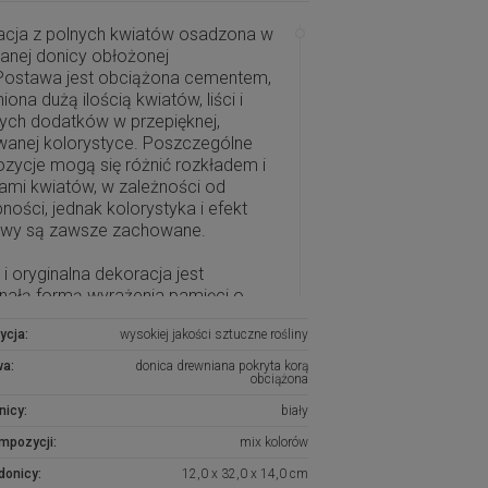
acja z polnych kwiatów osadzona w
anej donicy obłożonej
 Postawa jest obciążona cementem,
iona dużą ilością kwiatów, liści i
nych dodatków w przepięknej,
wanej kolorystyce. Poszczególne
zycje mogą się różnić rozkładem i
ami kwiatów, w zależności od
ności, jednak kolorystyka i efekt
wy są zawsze zachowane.
 i oryginalna dekoracja jest
nałą formą wyrażenia pamięci o
ch. Oryginalny projekt, najwyższej
ycja:
wysokiej jakości sztuczne rośliny
i kwiaty i perfekcyjne zestawienie
w sprawiają, że doskonale
wa:
donica drewniana pokryta korą
obciążona
tuje się na nagrobkach.
nicy:
biały
tkie kompozycje powstają w naszej
ni florystycznej w Toruniu na
ompozycji:
mix kolorów
wie naszych autorskich projektów.
donicy:
12,0 x 32,0 x 14,0 cm
dekoracje wykonane z największą