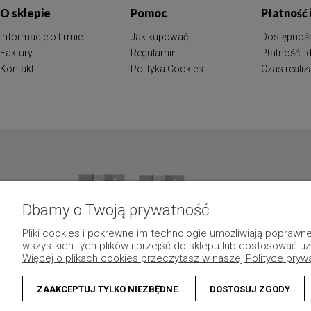
O sklepie
Pomoc
Płatność
Informacje o firmie
Jak kupować
Dostępnoś
Faktury
Regulamin
Płatność i
Kontakt
Polityka Cookies
Czas reali
Dbamy o Twoją prywatność
Pliki cookies i pokrewne im technologie umożliwiają popraw
wszystkich tych plików i przejść do sklepu lub dostosować uż
Więcej o plikach cookies przeczytasz w naszej Polityce pryw
ZAAKCEPTUJ TYLKO NIEZBĘDNE
DOSTOSUJ ZGODY