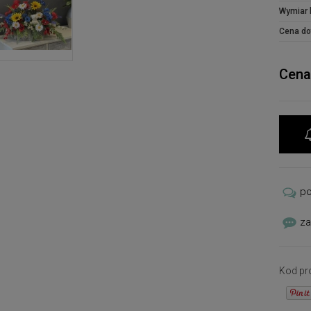
Wymiar 
stara
najdro
Cena do
Do st
wykorz
najwyż
Cena
odpor
atmosf
piękni
p
za
Kod pr