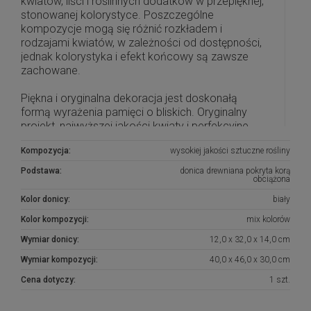
kwiatów, liści i roślinnych dodatków w przepięknej,
stonowanej kolorystyce. Poszczególne
kompozycje mogą się różnić rozkładem i
rodzajami kwiatów, w zależności od dostępności,
jednak kolorystyka i efekt końcowy są zawsze
zachowane.
Piękna i oryginalna dekoracja jest doskonałą
formą wyrażenia pamięci o bliskich. Oryginalny
projekt, najwyższej jakości kwiaty i perfekcyjne
zestawienie kolorów sprawiają, że doskonale
Kompozycja:
wysokiej jakości sztuczne rośliny
prezentuje się na nagrobkach.
Podstawa:
donica drewniana pokryta korą
Wszystkie kompozycje powstają w naszej
obciążona
pracowni florystycznej w Toruniu na podstawie
Kolor donicy:
biały
naszych autorskich projektów. Są to dekoracje
wykonane z największą starannością i
Kolor kompozycji:
mix kolorów
dopracowane w najdrobniejszych szczegółach.
Wymiar donicy:
12,0 x 32,0 x 14,0 cm
Do stworzenia kompozycji wykorzystujemy kwiaty
Wymiar kompozycji:
40,0 x 46,0 x 30,0 cm
i dodatki najwyższej jakości, które są stosunkowo
odporne na działanie warunków atmosferycznych,
Cena dotyczy:
1 szt.
dlatego też przez długi pięknie prezentują się na
nagrobkach