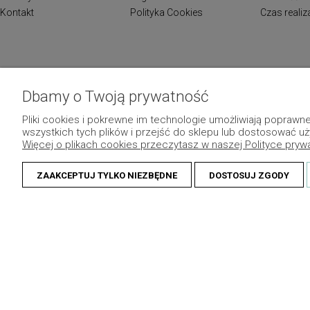
Kontakt
Polityka Cookies
Czas reali
Dbamy o Twoją prywatność
Pliki cookies i pokrewne im technologie umożliwiają popraw
wszystkich tych plików i przejść do sklepu lub dostosować uż
Więcej o plikach cookies przeczytasz w naszej Polityce pryw
ZAAKCEPTUJ TYLKO NIEZBĘDNE
DOSTOSUJ ZGODY
© 2013 Dekomotyw - Wszelkie prawa zastrzeżone.