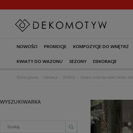
NOWOŚCI
PROMOCJE
KOMPOZYCJE DO WNĘTRZ
KWIATY DO WAZONU
SEZONY
DEKORACJE
Strona główna
Dekoracje
ŚWIECE
Świeca świeczka walec romby zlo
WYSZUKIWARKA