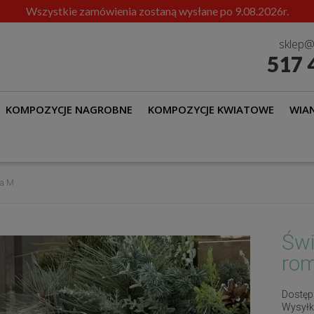
Wszystkie zamówienia zostaną wysłane po 9.08.2026r.
sklep@
517 
KOMPOZYCJE NAGROBNE
KOMPOZYCJE KWIATOWE
WIAN
ta M
Świ
rom
Dostęp
Wysyłk