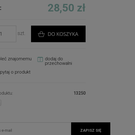
28,50 zł
:
szt.
DO KOSZYKA
oleć znajomemu
dodaj do
przechowalni
pytaj o produkt
oduktu:
13250
ZAPISZ SIĘ