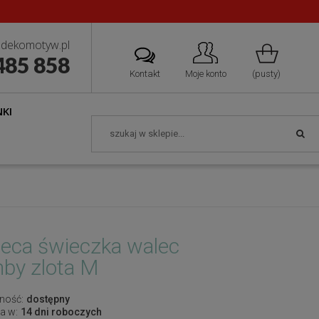
dekomotyw.pl
485 858
Kontakt
Moje konto
(pusty)
KI
eca świeczka walec
by zlota M
ność:
dostępny
a w:
14 dni roboczych