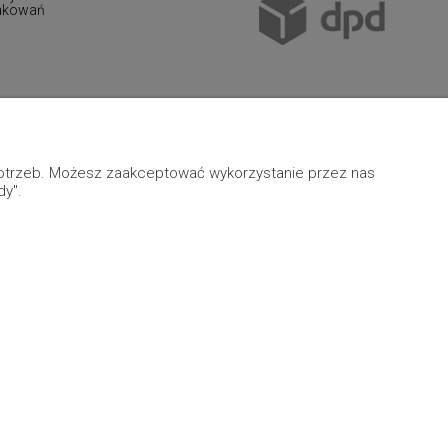
pakowań
 potrzeb. Możesz zaakceptować wykorzystanie przez nas
dy".
Grafika indywidualna
|
Sklep internetowy Shoper.pl