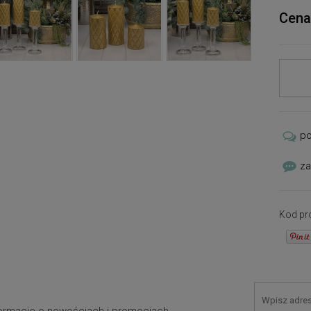
Cena
p
za
Kod pr
nformacje o nowościach i promocjach.