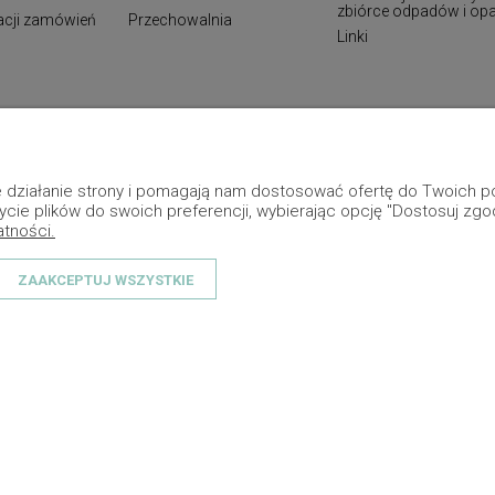
zbiórce odpadów i o
zacji zamówień
Przechowalnia
Linki
ne działanie strony i pomagają nam dostosować ofertę do Twoich
ycie plików do swoich preferencji, wybierając opcję "Dostosuj zgo
atności.
ZAAKCEPTUJ WSZYSTKIE