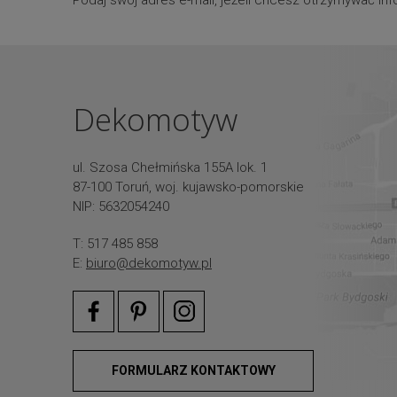
Dekomotyw
ul. Szosa Chełmińska 155A lok. 1
87-100 Toruń, woj. kujawsko-pomorskie
NIP: 5632054240
T: 517 485 858
E:
biuro@dekomotyw.pl
FORMULARZ KONTAKTOWY