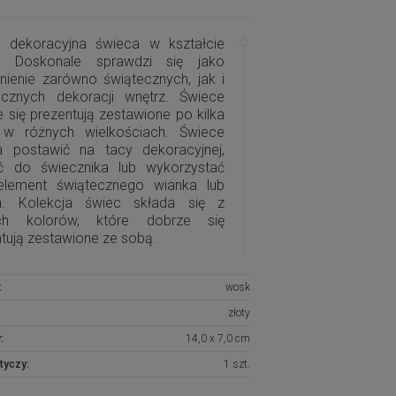
a dekoracyjna świeca w kształcie
. Doskonale sprawdzi się jako
nienie zarówno świątecznych, jak i
ocznych dekoracji wnętrz. Świece
 się prezentują zestawione po kilka
 w różnych wielkościach. Świece
 postawić na tacy dekoracyjnej,
ć do świecznika lub wykorzystać
element świątecznego wianka lub
ka. Kolekcja świec składa się z
ch kolorów, które dobrze się
tują zestawione ze sobą.
:
wosk
złoty
:
14,0 x 7,0 cm
tyczy:
1 szt.