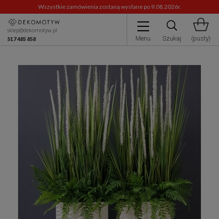
Wszystkie zamówienia zostaną wysłane po 9.08.2026r.
sklep@dekomotyw.pl
Menu
Szukaj
(pusty)
517 485 858