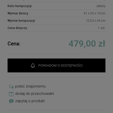
Kolor kompozycji:
zielony
Wymiar donicy:
41 x 29 x 10 cm
Wymiar kompozycji:
120,0 x 44 cm
Cena dotyczy:
1 szt.
479,00 zł
Cena:
POWIADOM O DOSTĘPNOŚCI
poleć znajomemu
dodaj do przechowalni
zapytaj o produkt