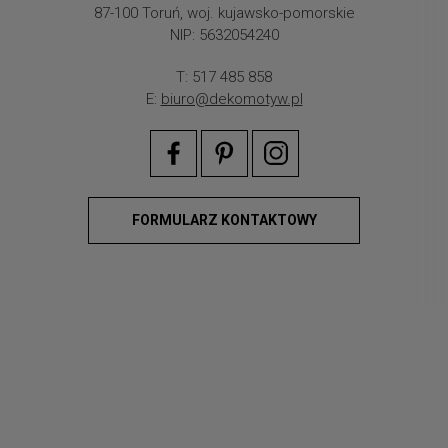
87-100 Toruń, woj. kujawsko-pomorskie
NIP: 5632054240
T: 517 485 858
E:
biuro@dekomotyw.pl
FORMULARZ KONTAKTOWY