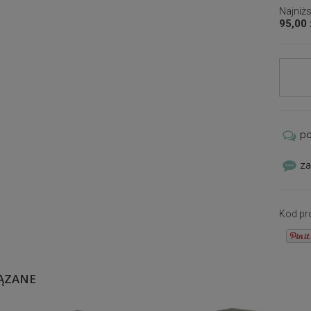
Najniż
95,00
Jeżeli produkt jest sprzedawany krócej ni
dni, wyświetlana jest najniższa cena od
momentu, kiedy produkt pojawił się w
sprzedaży.
p
za
Kod pr
ĄZANE