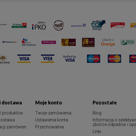
 i dostawa
Moje konto
Pozostałe
ć produktów
Twoje zamówienia
Blog
 dostawa
Ustawienia konta
Informacja o selektyw
zbiórce odpadów i o
zacji zamówień
Przechowalnia
Linki