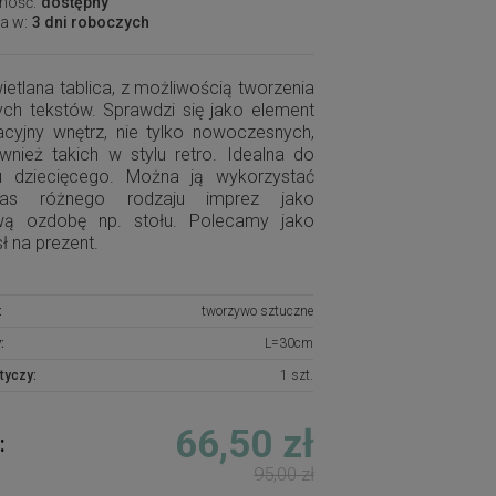
ność:
dostępny
a w:
3 dni roboczych
etlana tablica, z możliwością tworzenia
ych tekstów. Sprawdzi się jako element
acyjny wnętrz, nie tylko nowoczesnych,
wnież takich w stylu retro. Idealna do
u dziecięcego. Można ją wykorzystać
zas różnego rodzaju imprez jako
wą ozdobę np. stołu. Polecamy jako
ł na prezent.
:
tworzywo sztuczne
:
L=30cm
tyczy:
1 szt.
66,50 zł
:
95,00 zł