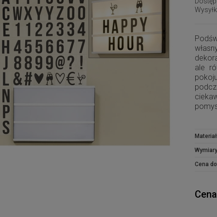
Dostęp
Wysyłk
Podświ
własn
dekor
ale ró
pokoj
podc
cieka
pomys
Materiał
Wymiary
Cena do
Cena