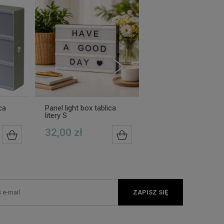
ca
Panel light box tablica
Panel light box tablic
litery S
litery róż
32,00 zł
64,00 zł
DO KOSZYKA
DO KOSZYKA
ZAPISZ SIĘ