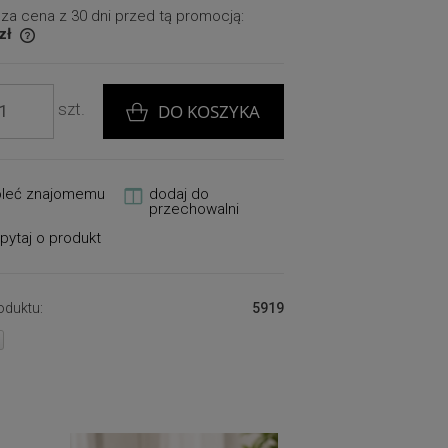
sza cena z 30 dni przed tą promocją:
 zł
ż 30
szt.
DO KOSZYKA
oleć znajomemu
dodaj do
przechowalni
pytaj o produkt
oduktu:
5919