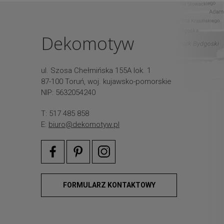
Dekomotyw
ul. Szosa Chełmińska 155A lok. 1
87-100 Toruń, woj. kujawsko-pomorskie
NIP: 5632054240
T: 517 485 858
E:
biuro@dekomotyw.pl
FORMULARZ KONTAKTOWY