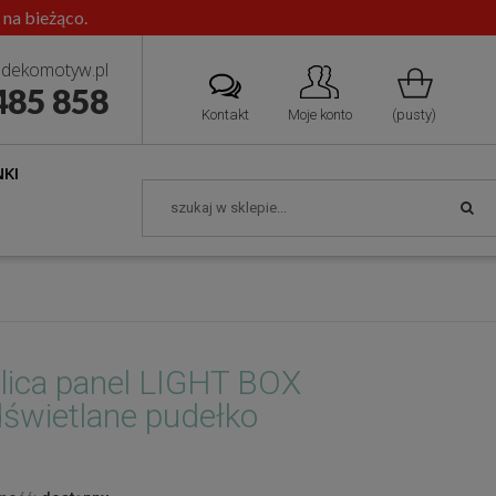
 na bieżąco.
dekomotyw.pl
485 858
Kontakt
Moje konto
(pusty)
KI
lica panel LIGHT BOX
świetlane pudełko
T