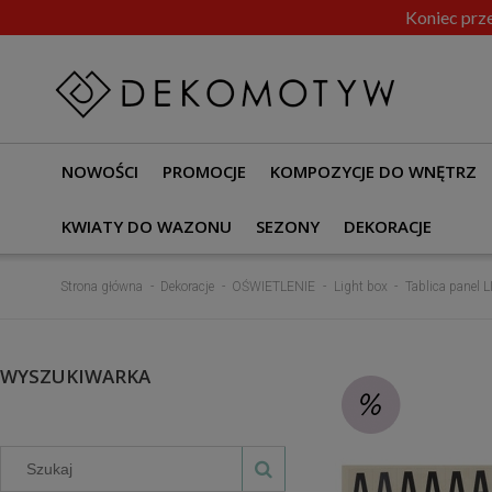
Koniec prze
NOWOŚCI
PROMOCJE
KOMPOZYCJE DO WNĘTRZ
KWIATY DO WAZONU
SEZONY
DEKORACJE
Strona główna
Dekoracje
OŚWIETLENIE
Light box
Tablica panel 
WYSZUKIWARKA