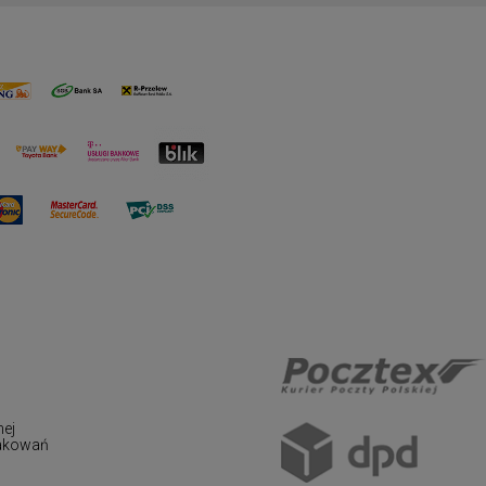
nej
pakowań