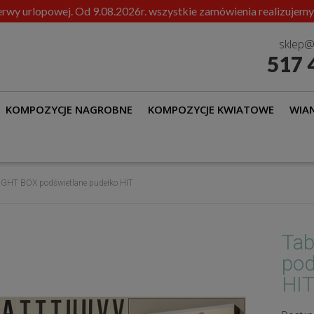
rwy urlopowej. Od 9.08.2026r. wszystkie zamówienia realizujemy
sklep@
517 
KOMPOZYCJE NAGROBNE
KOMPOZYCJE KWIATOWE
WIAN
LIGHT BOX podświetlane pudełko HIT
Tab
pod
HI