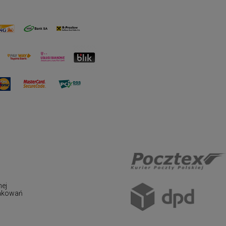
nej
pakowań