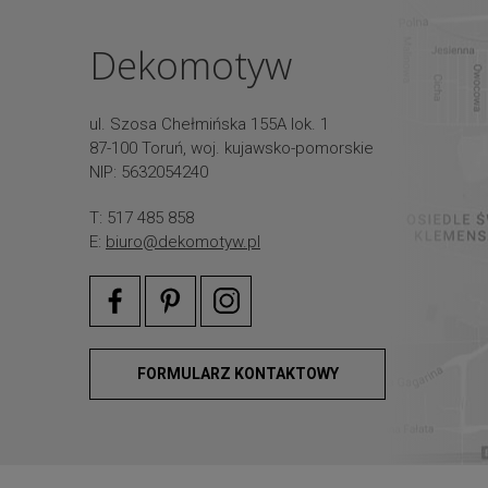
Dekomotyw
ul. Szosa Chełmińska 155A lok. 1
87-100 Toruń, woj. kujawsko-pomorskie
NIP: 5632054240
T: 517 485 858
E:
biuro@dekomotyw.pl
FORMULARZ KONTAKTOWY