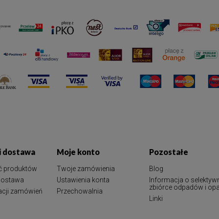
 i dostawa
Moje konto
Pozostałe
ć produktów
Twoje zamówienia
Blog
 dostawa
Ustawienia konta
Informacja o selektyw
zbiórce odpadów i o
zacji zamówień
Przechowalnia
Linki