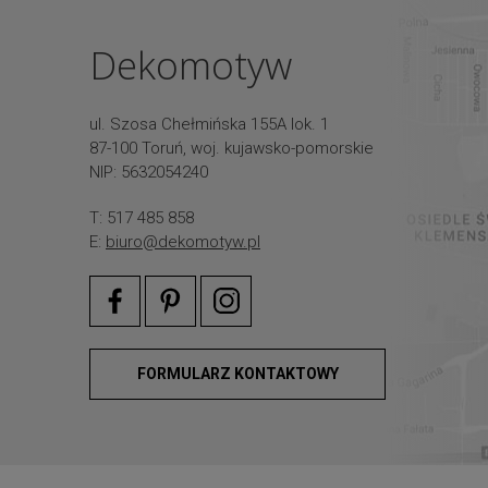
Dekomotyw
ul. Szosa Chełmińska 155A lok. 1
87-100 Toruń, woj. kujawsko-pomorskie
NIP: 5632054240
T: 517 485 858
E:
biuro@dekomotyw.pl
FORMULARZ KONTAKTOWY