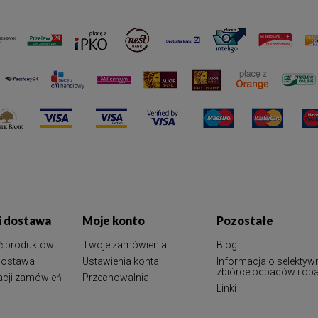
 i dostawa
Moje konto
Pozostałe
ć produktów
Twoje zamówienia
Blog
 dostawa
Ustawienia konta
Informacja o selektyw
zbiórce odpadów i o
zacji zamówień
Przechowalnia
Linki