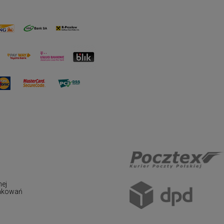
nej
pakowań