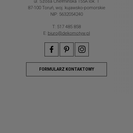
ul. Szosa Chełmińska 155A lok. 1
87-100 Toruń, woj. kujawsko-pomorskie
NIP: 5632054240
T: 517 485 858
E:
biuro@dekomotyw.pl
FORMULARZ KONTAKTOWY