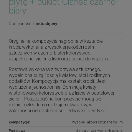
płytę + bukiet Clarisa czarno-
biały
Dostępność:
niedostępny
Oryginalna kompozycja nagrobna w kształcie
kropli, wykonana z wysokiej jakości roślin
sztucznych w czarno-białej kolorystyce
uzupełnionej zielenią liści oraz bukiet do wazonu.
Postawa wykonana z tworzywa sztucznego,
wypełniona dużą ilością kwiatów, liści i roślinnych
dodatków. Kompozycja ma kształt kropli. Jest
wydłużona jednostronnie. Dominują kwiaty
w stonowanej kolorystyce oraz liście w pastelowej
zieleni. Poszczególne kompozycje mogą się
różnić rozkładem i rodzajami kwiatów, w
zależności od dostępności, jednak kolorystyka i
efekt końcowy są zawsze zachowane.
Kompozycja:
wysokiej jakości sztuczne rośliny
Piękna i oryginalna dekoracja jest doskonałą
Podstawa:
donica z tworzywa sztucznego