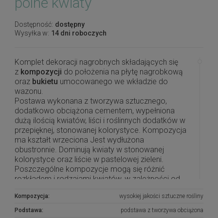
polne kwiaty
Dostępność:
dostępny
Wysyłka w:
14 dni roboczych
Komplet dekoracji nagrobnych składających się
z
kompozycji
do położenia na płytę
nagrobkową
oraz
bukietu
umocowanego we wkładzie do
wazonu.
Postawa wykonana z tworzywa sztucznego,
dodatkowo obciążona cementem, wypełniona
dużą ilością kwiatów, liści i roślinnych dodatków w
przepięknej, stonowanej kolorystyce. Kompozycja
ma kształt wrzeciona Jest wydłużona
obustronnie. Dominują kwiaty w stonowanej
kolorystyce oraz liście w pastelowej zieleni.
Poszczególne kompozycje mogą się różnić
rozkładem i rodzajami kwiatów, w zależności od
dostępności, jednak kolorystyka i efekt końcowy
Kompozycja:
wysokiej jakości sztuczne rośliny
są zawsze zachowane.
Podstawa:
podstawa z tworzywa obciążona
Piękna i oryginalna dekoracja jest doskonałą