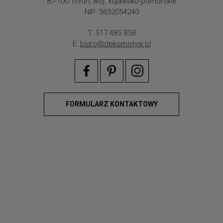
87-100 Toruń, woj. kujawsko-pomorskie
NIP: 5632054240
T: 517 485 858
E:
biuro@dekomotyw.pl
FORMULARZ KONTAKTOWY