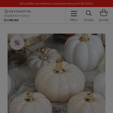
Wszystkie zamówienia zostaną wysłane po 9.08.2026r.
sklep@dekomotyw.pl
Menu
Szukaj
(pusty)
517 485 858