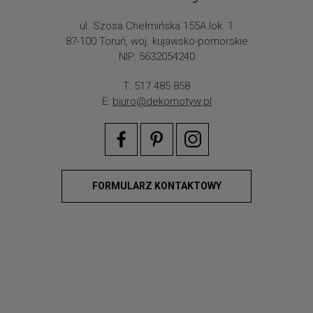
ul. Szosa Chełmińska 155A lok. 1
87-100 Toruń, woj. kujawsko-pomorskie
NIP: 5632054240
T: 517 485 858
E:
biuro@dekomotyw.pl
FORMULARZ KONTAKTOWY