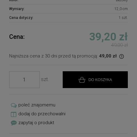
Kolor:
beżowy
Wymiary:
12,0 cm
Cena dotyczy:
1 szt.
39,20 zł
Cena:
49,00 zł
Najniższa cena z 30 dni przed tą promocją:
49,00 zł
Jeżeli
dni, w
moment
szt.
DO KOSZYKA
sprzed
poleć znajomemu
dodaj do przechowalni
zapytaj o produkt