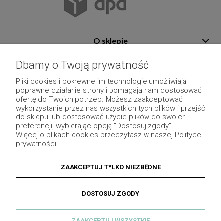
O sklepie
Pomoc
Dbamy o Twoją prywatność
Płatność i dostawa
Pliki cookies i pokrewne im technologie umożliwiają
poprawne działanie strony i pomagają nam dostosować
Moje konto
ofertę do Twoich potrzeb. Możesz zaakceptować
wykorzystanie przez nas wszystkich tych plików i przejść
Pozostałe
do sklepu lub dostosować użycie plików do swoich
preferencji, wybierając opcję "Dostosuj zgody".
Więcej o plikach cookies przeczytasz w naszej Polityce
prywatności.
ZAAKCEPTUJ TYLKO NIEZBĘDNE
DOSTOSUJ ZGODY
ZAAKCEPTUJ WSZYSTKIE