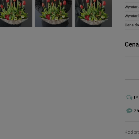
prosi
Wymiar 
zam
kompo
Wymiar 
Cena do
Cena
p
za
Kod pr