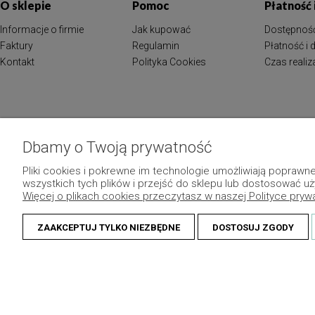
O sklepie
Pomoc
Płatność
Informacje o firmie
Jak kupować
Dostępnoś
Faktury
Regulamin
Płatność i
Kontakt
Polityka Cookies
Czas reali
Dbamy o Twoją prywatność
Pliki cookies i pokrewne im technologie umożliwiają popraw
wszystkich tych plików i przejść do sklepu lub dostosować uż
Więcej o plikach cookies przeczytasz w naszej Polityce pryw
ZAAKCEPTUJ TYLKO NIEZBĘDNE
DOSTOSUJ ZGODY