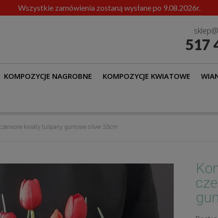
Wszystkie zamówienia zostaną wysłane po 9.08.2026r.
sklep@
517 
KOMPOZYCJE NAGROBNE
KOMPOZYCJE KWIATOWE
WIAN
zerwone kwiaty tulipany gumowe silver 33cm
Ko
cze
gum