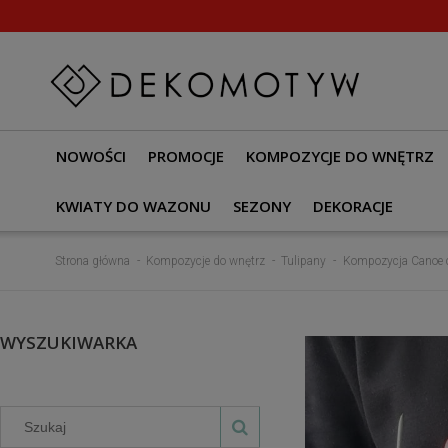
NOWOŚCI
PROMOCJE
KOMPOZYCJE DO WNĘTRZ
KWIATY DO WAZONU
SEZONY
DEKORACJE
Strona główna
Kompozycje do wnętrz
Tulipany
Kompozycja Canoe c
WYSZUKIWARKA