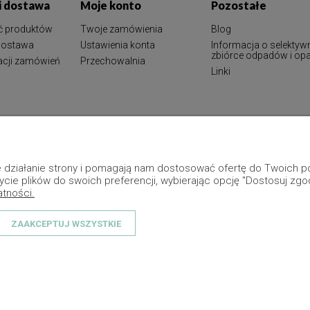
 i dostawa
Moje konto
Pozostałe
ć produktów
Twoje zamówienia
Blog
 dostawa
Ustawienia konta
Informacja o selektyw
zbiórce odpadów i o
zacji zamówień
Przechowalnia
Linki
ne działanie strony i pomagają nam dostosować ofertę do Twoich
ycie plików do swoich preferencji, wybierając opcję "Dostosuj zgo
atności.
ZAAKCEPTUJ WSZYSTKIE