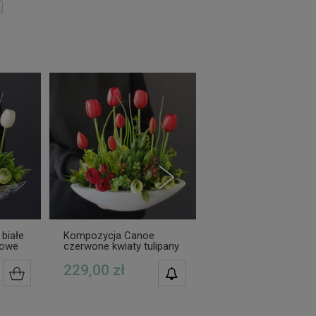
białe
Kompozycja Canoe
Kompozycja Canoe ż
mowe
czerwone kwiaty tulipany
kwiaty tulipany gum
gumowe white 33cm
white 33cm
229,00 zł
229,00 zł
POWIADOM O
DO KOSZYKA
DOSTĘPNOŚCI