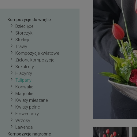
Kompozycje do wnętrz
Dziecięce
Storczyki
Strelicje
Trawy
Kompozycje kwiatowe
Zielone kompozycje
Sukulenty
Hiacynty
Tulipany
Konwalie
Magnolie
Kwiaty mieszane
Kwiaty polne
Flower boxy
Wrzosy
Lawenda
Kompozycje nagrobne