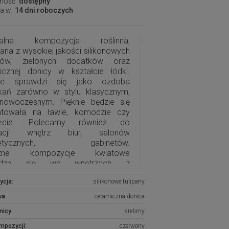
ność:
dostępny
a w:
14 dni roboczych
inalna kompozycja roślinna,
na z wysokiej jakości silikonowych
anów, zielonych dodatków oraz
icznej donicy w kształcie łódki.
nie sprawdzi się jako ozdoba
kań zarówno w stylu klasycznym,
 nowoczesnym. Pięknie będzie się
ntowała na ławie, komodzie czy
pecie. Polecamy również do
racji wnętrz biur, salonów
metycznych, gabinetów.
czne kompozycje kwiatowe
wdzą się we wnętrzach z
iczonym dostępem światła oraz
ycja:
silikonowe tulipany
gdzie ze względów higienicznych
żliwe jest zastosowanie żywych
wa:
ceramiczna donica
nicy:
srebrny
ypadku niedostępności produktu,
ompozycji:
czerwony