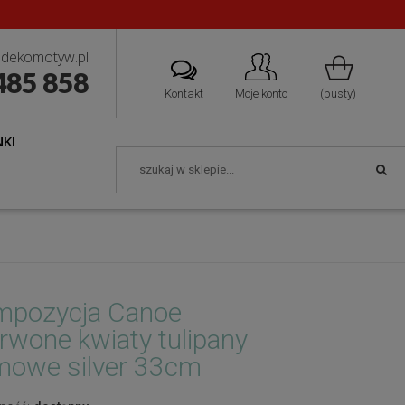
dekomotyw.pl
485 858
Kontakt
Moje konto
(pusty)
KI
mpozycja Canoe
rwone kwiaty tulipany
owe silver 33cm