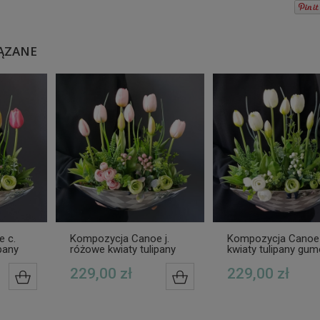
ĄZANE
 c.
Kompozycja Canoe j.
Kompozycja Canoe 
pany
różowe kwiaty tulipany
kwiaty tulipany gu
cm
gumowe silver 33cm
silver 33cm
229,00 zł
229,00 zł
DO KOSZYKA
DO KOSZYKA