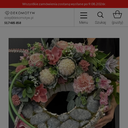
Wszystkie zamówienia zostaną wysłane po 9.08.2026r.
sklep@dekomotyw.pl
Menu
Szukaj
(pusty)
517 485 858