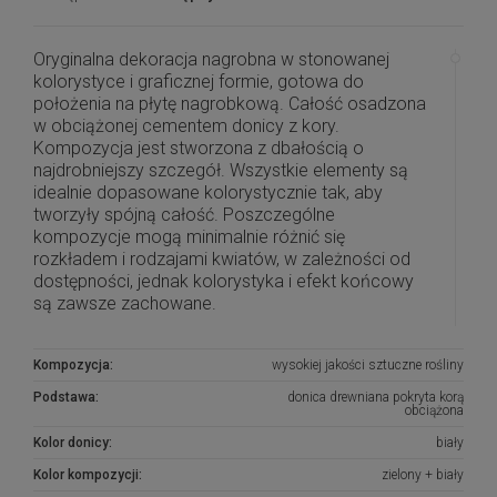
Oryginalna dekoracja nagrobna w stonowanej
kolorystyce i graficznej formie, gotowa do
położenia na płytę nagrobkową. Całość osadzona
w obciążonej cementem donicy z kory.
Kompozycja jest stworzona z dbałością o
najdrobniejszy szczegół. Wszystkie elementy są
idealnie dopasowane kolorystycznie tak, aby
tworzyły spójną całość. Poszczególne
kompozycje mogą minimalnie różnić się
rozkładem i rodzajami kwiatów, w zależności od
dostępności, jednak kolorystyka i efekt końcowy
są zawsze zachowane.
Piękna i oryginalna dekoracja jest doskonałą
Kompozycja:
wysokiej jakości sztuczne rośliny
formą wyrażenia pamięci o bliskich. Wyszukana
forma, najwyższej jakości kwiaty i perfekcyjne
Podstawa:
donica drewniana pokryta korą
obciążona
zestawienie kolorów sprawiają, że doskonale
prezentuje się na nagrobkach.
Kolor donicy:
biały
Wszystkie kompozycje powstają w naszej
Kolor kompozycji:
zielony + biały