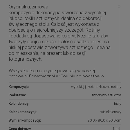
Oryginalna, zimowa
kompozycja dekoracyjna stworzona z wysokiej
jakości roślin sztucznych idealna do dekoracji
świątecznego stołu. Całość jest wykonana z
dbałością o najdrobniejszy szczegół. Rośliny
i dodatki są dopasowane kolorystycznie tak, aby
tworzyły spójną całość. Całość osadzona jest na
niskiej podstawie z tworzywa sztucznego. Idealna
do mieszkania, na prezent lub do sesji
fotograficznych.
Wszystkie kompozycje powstają w naszej
pracowni florystycznej w Toruniu na podstawie
naszych autorskich projektów. Są to dekoracje
Kompozycja:
wysokiej jakości sztuczne rośliny
wykonane z największą starannością i
dopracowane w najdrobniejszych szczegółach.
Podstawa:
tworzywo sztuczne
W przypadku niedostępności produktu, prosimy o
Kolor donicy:
biały
kontakt, postaramy się na zamówienie wykonać
Kolor kompozycji:
wielokolorowy
taką samą lub podobną kompozycję.
Wymiar kompozycji:
20,0 x 80,0 x 30,0 cm
Cena dotyczy:
1 szt.