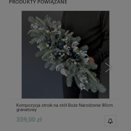
PRODUKTY POWIĄZANE
Kompozycja stroik na stół Boże Narodzenie 80cm
granatowy
359,00 zł
POWIAD
DOSTĘPN