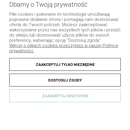
Pomoc
Dbamy o Twoją prywatność
Płatność i dostawa
Pliki cookies i pokrewne im technologie umożliwiają
poprawne działanie strony i pomagają nam dostosować
Moje konto
ofertę do Twoich potrzeb. Możesz zaakceptować
wykorzystanie przez nas wszystkich tych plików i przejść
Pozostałe
do sklepu lub dostosować użycie plików do swoich
preferencji, wybierając opcję "Dostosuj zgody".
Więcej o plikach cookies przeczytasz w naszej Polityce
prywatności.
ZAAKCEPTUJ TYLKO NIEZBĘDNE
DOSTOSUJ ZGODY
ZAAKCEPTUJ WSZYSTKIE
© 2013 Dekomotyw - Wszelkie prawa zastrzeżone.
Grafika indywidualna
|
Sklep internetowy Shoper.pl