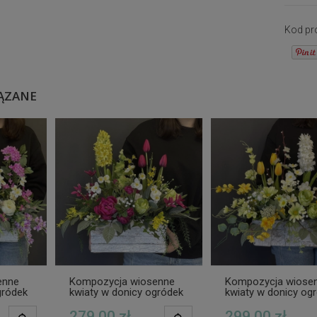
Kod pr
ĄZANE
enne
Kompozycja wiosenne
Kompozycja wiose
gródek
kwiaty w donicy ogródek
kwiaty w donicy og
279,00 zł
299,00 zł
POWIADOM O
POWIADOM O