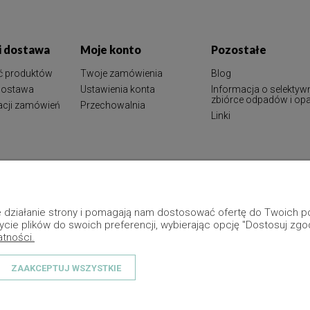
 i dostawa
Moje konto
Pozostałe
ć produktów
Twoje zamówienia
Blog
 dostawa
Ustawienia konta
Informacja o selektyw
zbiórce odpadów i o
zacji zamówień
Przechowalnia
Linki
ne działanie strony i pomagają nam dostosować ofertę do Twoich
ycie plików do swoich preferencji, wybierając opcję "Dostosuj zgo
atności.
ZAAKCEPTUJ WSZYSTKIE