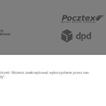
nej
pakowań
 potrzeb. Możesz zaakceptować wykorzystanie przez nas
dy".