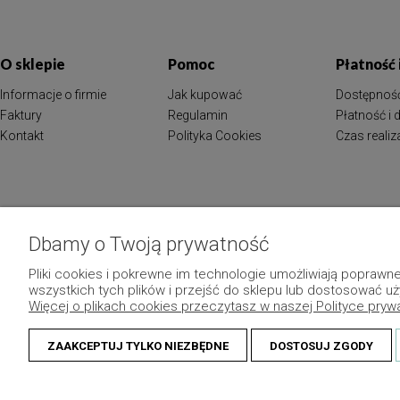
O sklepie
Pomoc
Płatność
Informacje o firmie
Jak kupować
Dostępnoś
Faktury
Regulamin
Płatność i
Kontakt
Polityka Cookies
Czas reali
Dbamy o Twoją prywatność
Pliki cookies i pokrewne im technologie umożliwiają popraw
wszystkich tych plików i przejść do sklepu lub dostosować uż
Więcej o plikach cookies przeczytasz w naszej Polityce pryw
ZAAKCEPTUJ TYLKO NIEZBĘDNE
DOSTOSUJ ZGODY