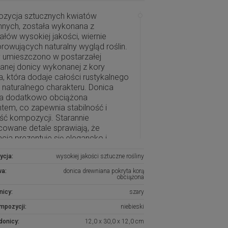
zycja sztucznych kwiatów
nnych, została wykonana z
ałów wysokiej jakości, wiernie
owujących naturalny wygląd roślin.
y umieszczono w postarzałej
anej donicy wykonanej z kory
, która dodaje całości rustykalnego
i naturalnego charakteru. Donica
ła dodatkowo obciążona
em, co zapewnia stabilność i
ść kompozycji. Starannie
owane detale sprawiają, że
cja prezentuje się elegancko i
ycznie.
ycja:
wysokiej jakości sztuczne rośliny
zycja nadaje się zarówno jako
wa:
donica drewniana pokryta korą
a do domu, wprowadzając do
obciążona
a wiosenny klimat, jak i jako
nicy:
szary
czna dekoracja na grób bliskiej
, będąc wyrazem pamięci i
ompozycji:
niebieski
ku. Projekt stworzono w
donicy:
12,0 x 30,0 x 12,0 cm
owanej pracowni florystycznej