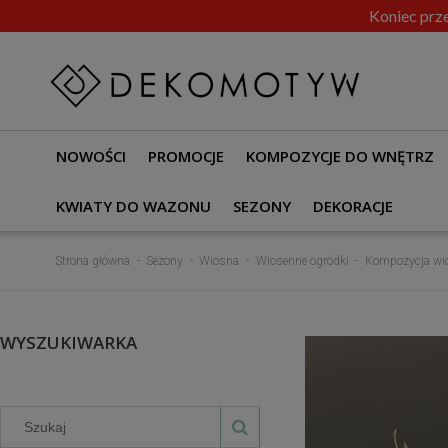
Koniec prze
NOWOŚCI
PROMOCJE
KOMPOZYCJE DO WNĘTRZ
KWIATY DO WAZONU
SEZONY
DEKORACJE
Strona główna
Sezony
Wiosna
Wiosenne ogródki
Kompozycja wio
WYSZUKIWARKA