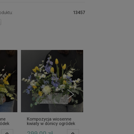
oduktu:
13457
nne
Kompozycja wiosenne
Kompozycja wiosen
ródek
kwiaty w donicy ogródek
kwiaty w donicy ogr
299,00 zł
299,00 zł
POWIADOM O
POWIADOM O