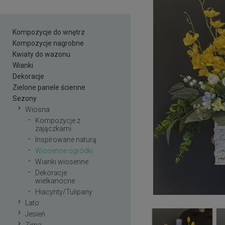
Kompozycje do wnętrz
Kompozycje nagrobne
Kwiaty do wazonu
Wianki
Dekoracje
Zielone panele ścienne
Sezony
Wiosna
Kompozycje z
zajączkami
Inspirowane naturą
Wiosenne ogródki
Wianki wiosenne
Dekoracje
wielkanocne
Hiacynty/Tulipany
Lato
Jesień