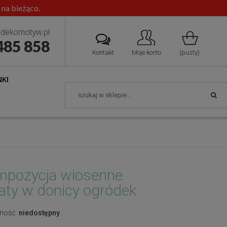
 na bieżąco.
dekomotyw.pl
485 858
Kontakt
Moje konto
(pusty)
KI
pozycja wiosenne
aty w donicy ogródek
ność:
niedostępny