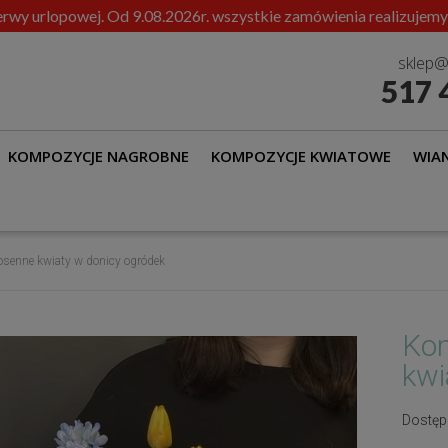
rwy urlopowej. Od 9.08.2026r. wszystkie zamówienia realizujemy
sklep@
517 
KOMPOZYCJE NAGROBNE
KOMPOZYCJE KWIATOWE
WIAN
senne kwiaty w donicy ogródek
Kom
kwi
Dostęp