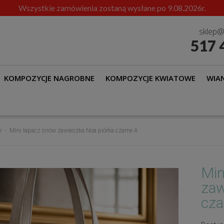
Wszystkie zamówienia zostaną wysłane po 9.08.2026r.
sklep@
517 
KOMPOZYCJE NAGROBNE
KOMPOZYCJE KWIATOWE
WIAN
e
Mini łapacz snów zawieszka Noa piórka czarne A
Min
zaw
cza