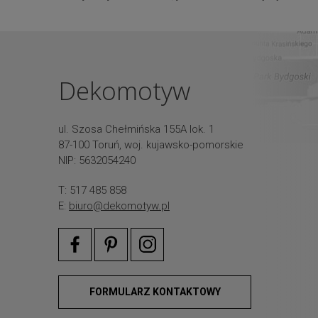
Dekomotyw
ul. Szosa Chełmińska 155A lok. 1
87-100 Toruń, woj. kujawsko-pomorskie
NIP: 5632054240
T: 517 485 858
E:
biuro@dekomotyw.pl
FORMULARZ KONTAKTOWY