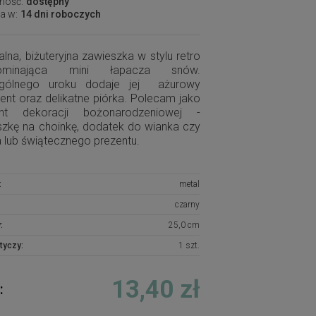
ność:
dostępny
a w:
14 dni roboczych
alna, biżuteryjna zawieszka w stylu retro
pominająca mini łapacza snów.
gólnego uroku dodaje jej ażurowy
nt oraz delikatne piórka. Polecam jako
nt dekoracji bożonarodzeniowej -
szkę na choinkę, dodatek do wianka czy
a lub świątecznego prezentu.
:
metal
czarny
:
25,0 cm
tyczy:
1 szt.
13,40 zł
: