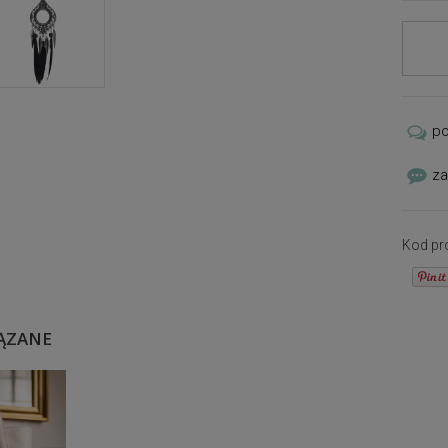
p
za
Kod pr
ĄZANE