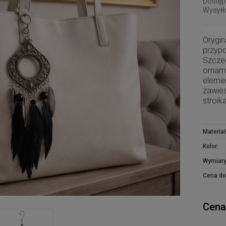
Dostęp
Wysyłk
Orygin
przy
Szcze
orname
eleme
zawie
stroik
Materiał
Kolor:
Wymiary
Cena do
Cena