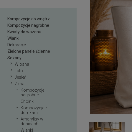
Kompozycje do wnętrz
Kompozycje nagrobne
Kwiaty do wazonu
Wianki
Dekoracje
Zielone panele ścienne
Sezony
Wiosna
Lato
Jesień
Zima
Kompozycje
nagrobne
Choinki
Kompozycje z
domkami
Amarylisy w
donicach
Wianki