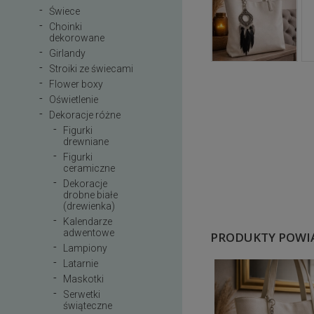
Świece
Choinki
dekorowane
Girlandy
Stroiki ze świecami
Flower boxy
Oświetlenie
Dekoracje różne
Figurki
drewniane
Figurki
ceramiczne
Dekoracje
drobne białe
(drewienka)
Kalendarze
adwentowe
PRODUKTY POWI
Lampiony
Latarnie
Maskotki
Serwetki
świąteczne