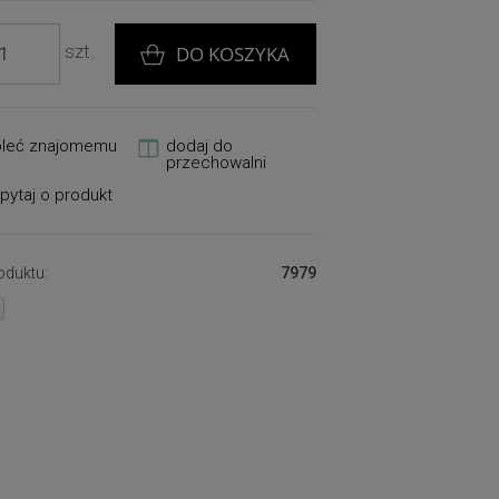
szt.
DO KOSZYKA
oleć znajomemu
dodaj do
przechowalni
pytaj o produkt
oduktu:
7979