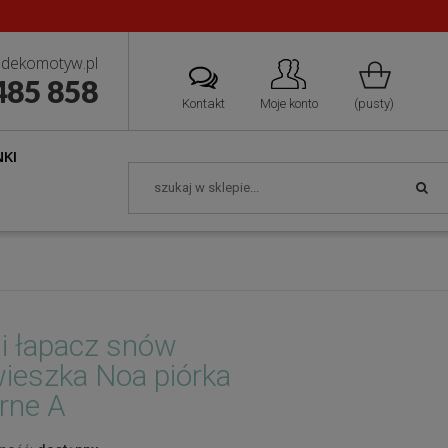
dekomotyw.pl
485 858
Kontakt
Moje konto
(pusty)
KI
i łapacz snów
ieszka Noa piórka
rne A