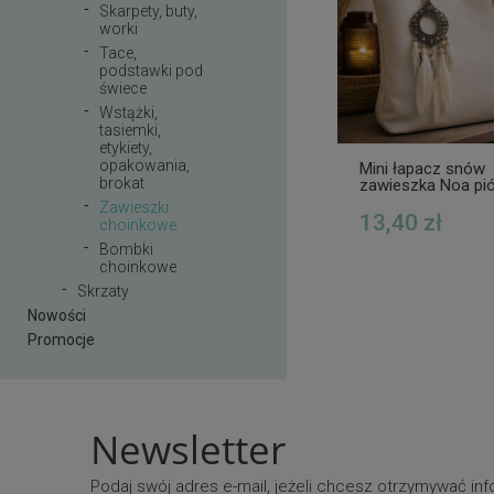
Skarpety, buty,
worki
Tace,
podstawki pod
świece
Wstążki,
tasiemki,
etykiety,
opakowania,
Mini łapacz snów
brokat
zawieszka Noa pi
ecru A
Zawieszki
13,40 zł
choinkowe
Bombki
choinkowe
Skrzaty
Nowości
Promocje
Newsletter
Podaj swój adres e-mail, jeżeli chcesz otrzymywać i