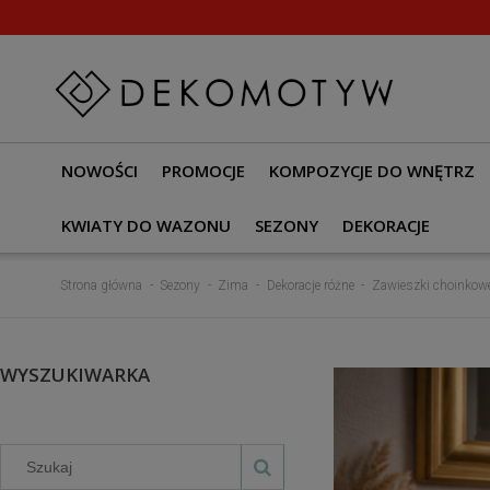
NOWOŚCI
PROMOCJE
KOMPOZYCJE DO WNĘTRZ
KWIATY DO WAZONU
SEZONY
DEKORACJE
Strona główna
Sezony
Zima
Dekoracje różne
Zawieszki choinkow
WYSZUKIWARKA