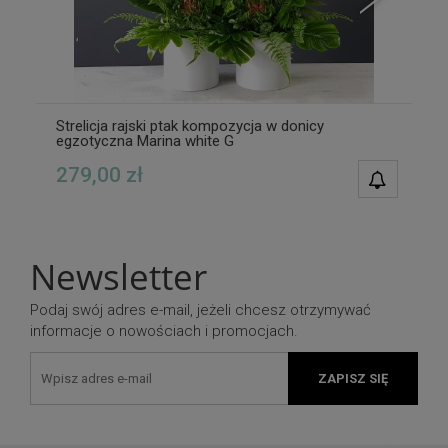
Strelicja rajski ptak kompozycja w donicy
egzotyczna Marina white G
279,00 zł
POWIAD
DOSTĘPN
Newsletter
Podaj swój adres e-mail, jeżeli chcesz otrzymywać
informacje o nowościach i promocjach.
ZAPISZ SIĘ