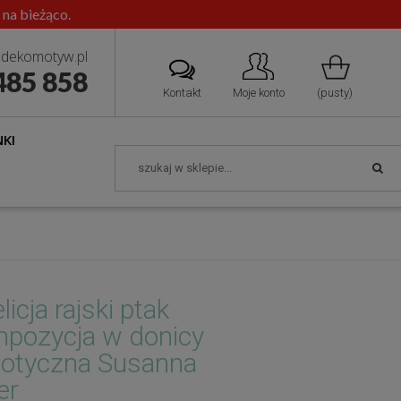
 na bieżąco.
dekomotyw.pl
485 858
Kontakt
Moje konto
(pusty)
KI
licja rajski ptak
pozycja w donicy
otyczna Susanna
er