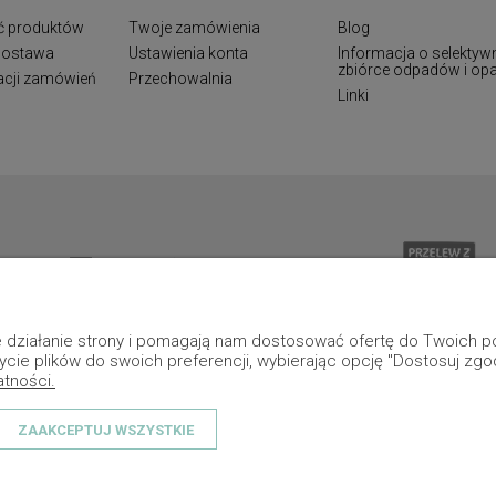
ć produktów
Twoje zamówienia
Blog
 dostawa
Ustawienia konta
Informacja o selektyw
zbiórce odpadów i o
zacji zamówień
Przechowalnia
Linki
ne działanie strony i pomagają nam dostosować ofertę do Twoich
ycie plików do swoich preferencji, wybierając opcję "Dostosuj zgo
atności.
ZAAKCEPTUJ WSZYSTKIE