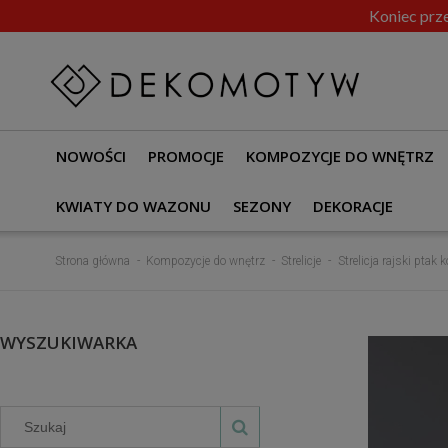
Koniec prze
NOWOŚCI
PROMOCJE
KOMPOZYCJE DO WNĘTRZ
KWIATY DO WAZONU
SEZONY
DEKORACJE
Strona główna
Kompozycje do wnętrz
Strelicje
Strelicja rajski pta
WYSZUKIWARKA