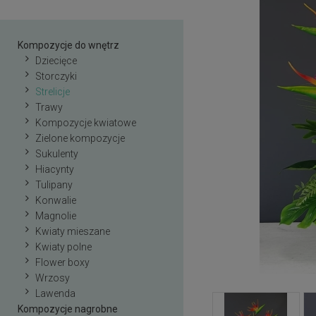
Kompozycje do wnętrz
Dziecięce
Storczyki
Strelicje
Trawy
Kompozycje kwiatowe
Zielone kompozycje
Sukulenty
Hiacynty
Tulipany
Konwalie
Magnolie
Kwiaty mieszane
Kwiaty polne
Flower boxy
Wrzosy
Lawenda
Kompozycje nagrobne