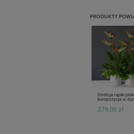
PRODUKTY POWI
Strelicja rajski ptak
kompozycja w don
egzotyczna Marina
G
279,00 zł