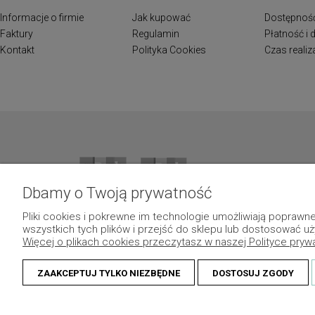
Informacje o firmie
Jak kupować
Dostępnoś
Faktury
Regulamin
Płatność i
Kontakt
Polityka Cookies
Czas reali
Dbamy o Twoją prywatność
Pliki cookies i pokrewne im technologie umożliwiają popraw
wszystkich tych plików i przejść do sklepu lub dostosować uż
Więcej o plikach cookies przeczytasz w naszej Polityce pryw
ZAAKCEPTUJ TYLKO NIEZBĘDNE
DOSTOSUJ ZGODY