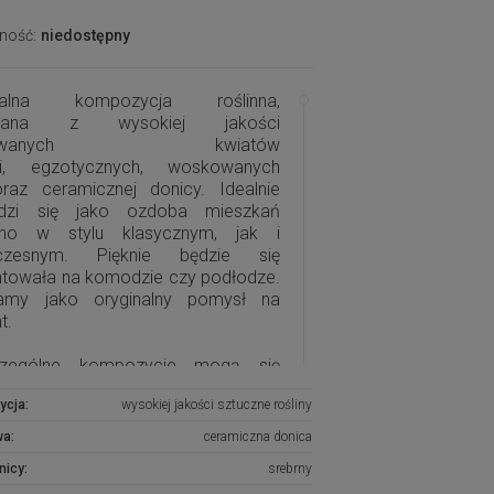
ność:
niedostępny
inalna kompozycja roślinna,
nana z wysokiej jakości
mowanych kwiatów
icji, egzotycznych, woskowanych
 oraz ceramicznej donicy. Idealnie
dzi się jako ozdoba mieszkań
no w stylu klasycznym, jak i
czesnym. Pięknie będzie się
ntowała na komodzie czy podłodze.
amy jako oryginalny pomysł na
t.
czególne kompozycje mogą się
cznie różnić rodzajami i rozkładem
ycja:
wysokiej jakości sztuczne rośliny
nych roślin, w zależności od
pności, jednak kolorystyka i efekt
wa:
ceramiczna donica
wy są zawsze zachowane.
nicy:
srebrny