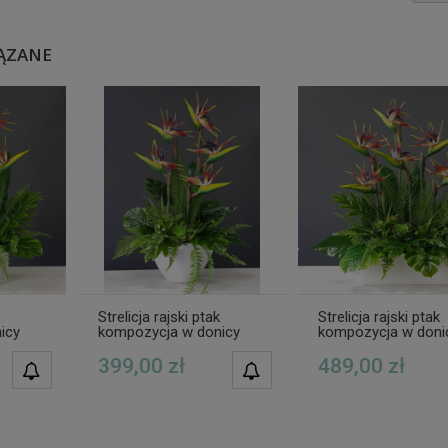
ĄZANE
Strelicja rajski ptak
Strelicja rajski ptak
icy
kompozycja w donicy
kompozycja w doni
 white
egzotyczna Veronica
egzotyczna Lorenn
white G
white G
399,00 zł
489,00 zł
POWIADOM O
POWIADOM O
DOSTĘPNOŚCI
DOSTĘPNOŚCI