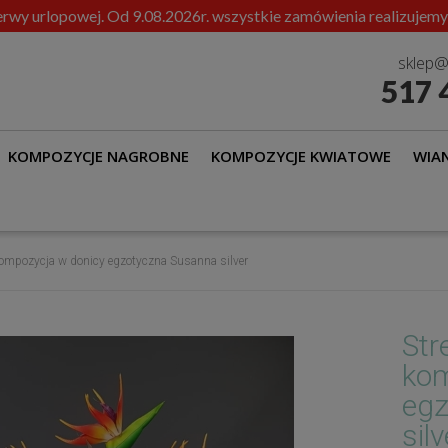
rwy urlopowej. Od 9.08.2026r. wszystkie zamówienia realizujemy
sklep@
517 
KOMPOZYCJE NAGROBNE
KOMPOZYCJE KWIATOWE
WIAN
k kompozycja w donicy egzotyczna Susanna silver
Stre
kom
egz
silv