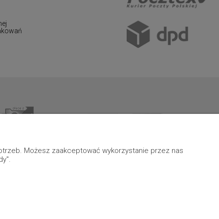
nej
pakowań
 potrzeb. Możesz zaakceptować wykorzystanie przez nas
dy".