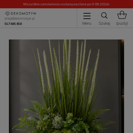
Wszystkie zamówienia zostaną wysłane po 9.08.2026r.
sklep@dekomotyw.pl
Menu
Szukaj
(pusty)
517 485 858