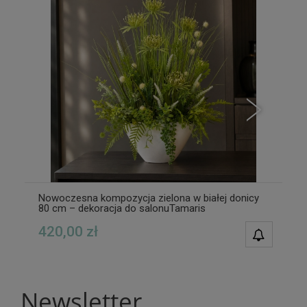
Nowoczesna kompozycja zielona w białej donicy
80 cm – dekoracja do salonuTamaris
420,00 zł
POWIAD
DOSTĘPN
Newsletter