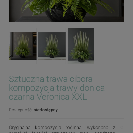
Sztuczna trawa cibora
kompozycja trawy donica
czarna Veronica XXL
Dostępność:
niedostępny
Oryginalna kompozycja roślinna, wykonana z