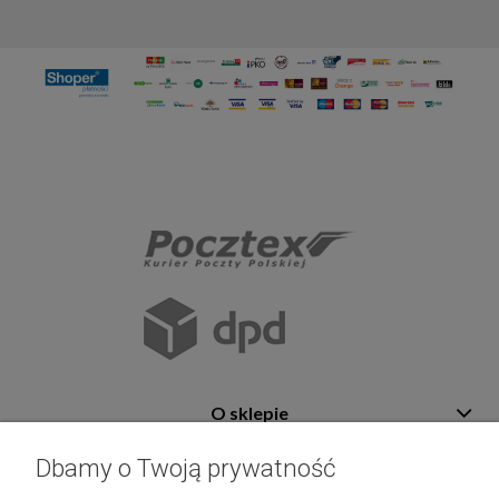
O sklepie
Pomoc
Dbamy o Twoją prywatność
Płatność i dostawa