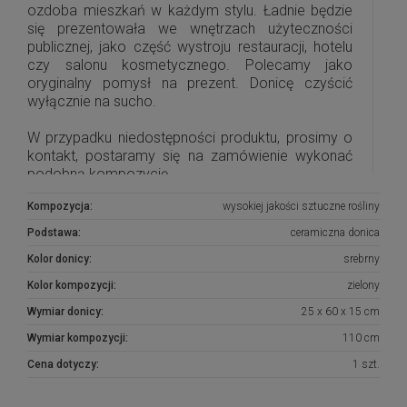
ozdoba mieszkań w każdym stylu. Ładnie będzie
się prezentowała we wnętrzach użyteczności
publicznej, jako część wystroju restauracji, hotelu
czy salonu kosmetycznego. Polecamy jako
oryginalny pomysł na prezent. Donicę czyścić
wyłącznie na sucho.
W przypadku niedostępności produktu, prosimy o
kontakt, postaramy się na zamówienie wykonać
podobną kompozycję.
Kompozycja:
wysokiej jakości sztuczne rośliny
Podstawa:
ceramiczna donica
Kolor donicy:
srebrny
Kolor kompozycji:
zielony
Wymiar donicy:
25 x 60 x 15 cm
Wymiar kompozycji:
110 cm
Cena dotyczy:
1 szt.