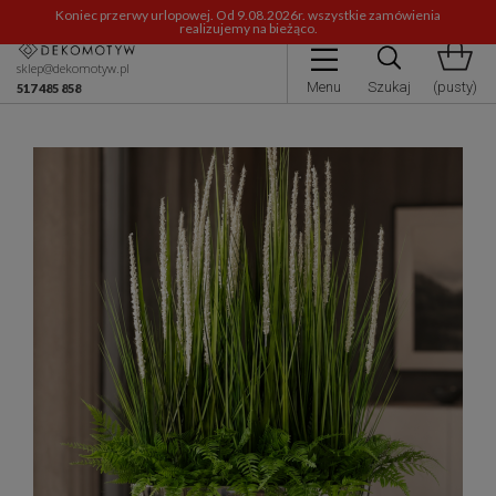
Koniec przerwy urlopowej. Od 9.08.2026r. wszystkie zamówienia
realizujemy na bieżąco.
sklep@dekomotyw.pl
Menu
Szukaj
(pusty)
517 485 858