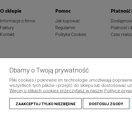
O sklepie
Pomoc
Płatność
Informacje o firmie
Jak kupować
Dostępnoś
Faktury
Regulamin
Płatność i
Kontakt
Polityka Cookies
Czas reali
Dbamy o Twoją prywatność
Pliki cookies i pokrewne im technologie umożliwiają popraw
wszystkich tych plików i przejść do sklepu lub dostosować uż
Więcej o plikach cookies przeczytasz w naszej Polityce pryw
ZAAKCEPTUJ TYLKO NIEZBĘDNE
DOSTOSUJ ZGODY