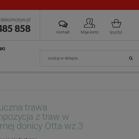
dekomotyw.pl
485 858
Kontakt
Moje konto
(pusty)
KI
uczna trawa
pozycja z traw w
rnej donicy Otta wz.3