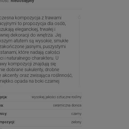
ność:
niedostępny
zesna kompozycja z trawami
cyjnymi to propozycja dla osób,
szukają eleganckiej, trwałej i
wnej dekoracji do wnętrza. Jej
ększym atutem są wysokie, smukłe
 zakończone jasnymi, puszystymi
stanami, które nadają całości
ci i naturalnego charakteru. U
wy kompozycji znajdują się
nie dobrane sukulenty, drobne
e akcenty oraz zwisająca roślinność,
miękko opada na boki czarnej
.
zycja została utrzymana w
ycja:
wysokiej jakości sztuczne rośliny
j, zielonej kolorystyce, dzięki czemu
wa:
ceramiczna donica
ale ożywia przestrzeń, a
ześnie nie przytłacza wnętrza.
nicy:
czarny
, połyskująca donica dodaje jej
ompozycji:
zielony
zesnego i eleganckiego wyglądu,