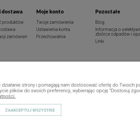
 i dostawa
Moje konto
Pozostałe
ć produktów
Twoje zamówienia
Blog
 dostawa
Ustawienia konta
Informacja o selektyw
zbiórce odpadów i o
zacji zamówień
Przechowalnia
Linki
ne działanie strony i pomagają nam dostosować ofertę do Twoich
ycie plików do swoich preferencji, wybierając opcję "Dostosuj zgo
atności.
ZAAKCEPTUJ WSZYSTKIE