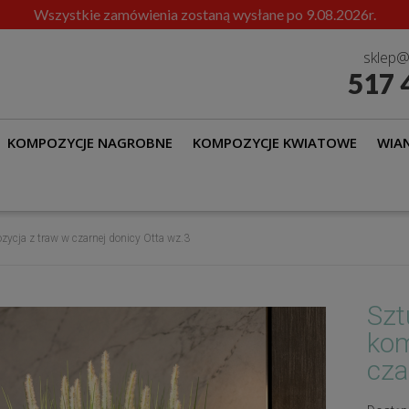
Wszystkie zamówienia zostaną wysłane po 9.08.2026r.
sklep@
517 
KOMPOZYCJE NAGROBNE
KOMPOZYCJE KWIATOWE
WIAN
ycja z traw w czarnej donicy Otta wz.3
Szt
kom
cza