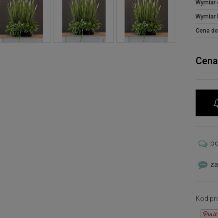
Wymiar 
dlateg
zarów
Wymiar 
minima
Cena do
loftow
To ide
Cena
przedp
ladę f
postum
sztucz
piękna
podlew
p
za
Kod pr