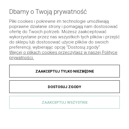
Pomoc
Dbamy o Twoją prywatność
Płatność i dostawa
Pliki cookies i pokrewne im technologie umożliwiają
poprawne działanie strony i pomagają nam dostosować
Moje konto
ofertę do Twoich potrzeb. Możesz zaakceptować
wykorzystanie przez nas wszystkich tych plików i przejść
Pozostałe
do sklepu lub dostosować użycie plików do swoich
preferencji, wybierając opcję "Dostosuj zgody".
Więcej o plikach cookies przeczytasz w naszej Polityce
prywatności.
ZAAKCEPTUJ TYLKO NIEZBĘDNE
DOSTOSUJ ZGODY
ZAAKCEPTUJ WSZYSTKIE
© 2013 Dekomotyw - Wszelkie prawa zastrzeżone.
Grafika indywidualna
|
Sklep internetowy Shoper.pl