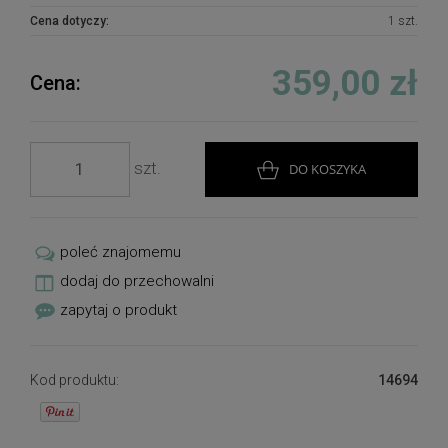
dodatkiem do nowoczesnych, eleganckich i
naturalnych wnętrz.
Cena dotyczy:
1 szt.
Cena dotyczy 1 sztuki kompozycji.
359,00 zł
Cena:
szt.
DO KOSZYKA
poleć znajomemu
dodaj do przechowalni
zapytaj o produkt
Kod produktu:
14694