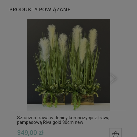
PRODUKTY POWIĄZANE
Sztuczna trawa w donicy kompozycja z trawą
pampasową Riva gold 80cm new
349,00 zł
DO KOS