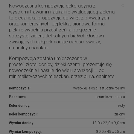
Nowoczesna kompozycja dekoracyjna z
wysokimi trawami i naturalnie wyglądającą zielenią
to elegancka propozycja do wnętrz prywatnych
oraz komercyjnych. Jej lekka, pionowa forma
pięknie wypełnia przestrzeń, a połączenie
soczystej zieleni, delikatnych białych kłosów i
zwisających gałązek nadaje całości świeży,
naturalny charakter.
Kompozycja została umieszczona w
prostej, złotej donicy, dzięki czemu prezentuje się
nowocześnie i pasuje do wielu aranżacji — od
minimalistycznych mieszkań, przez biura, gabinety,
hotele, restauracje, aż po salony kosmetyczne czy
recepcje. To dekoracja, która przyciąga uwagę, ale
Kompozycja:
wysokiej jakości sztuczne rośliny
nie wymaga pielęgnacji, podlewania ani dostępu do
Podstawa:
ceramiczna donica
światła dziennego.
Kolor donicy:
złoty
Wysokość kompozycji to około
80 cm
, dlatego
Kolor kompozycji:
zielony
najlepiej sprawdzi się ustawiona na komodzie,
konsoli, ladzie recepcyjnej lub w reprezentacyjnym
Wymiar donicy:
12,0 x 22,0 x 9,0 cm
miejscu przy ścianie. Będzie efektownym
Wymiar kompozycji:
80,0 x 45 x 25 cm