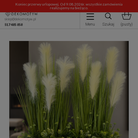
Koniec przerwy urlopowej. Od 9.08.2026r. wszystkie zamówienia
realizujemy na bieżąco.
sklep@dekomotyw.pl
Menu
Szukaj
(pusty)
517 485 858