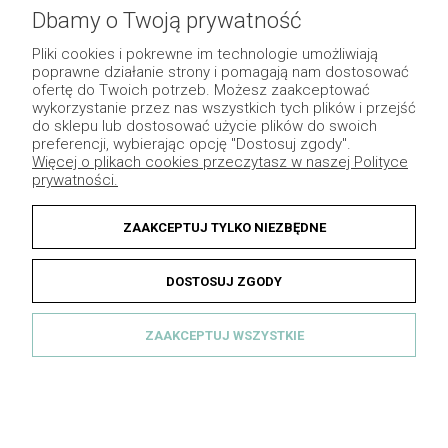
Pomoc
Dbamy o Twoją prywatność
Płatność i dostawa
Pliki cookies i pokrewne im technologie umożliwiają
poprawne działanie strony i pomagają nam dostosować
Moje konto
ofertę do Twoich potrzeb. Możesz zaakceptować
wykorzystanie przez nas wszystkich tych plików i przejść
Pozostałe
do sklepu lub dostosować użycie plików do swoich
preferencji, wybierając opcję "Dostosuj zgody".
Więcej o plikach cookies przeczytasz w naszej Polityce
prywatności.
ZAAKCEPTUJ TYLKO NIEZBĘDNE
DOSTOSUJ ZGODY
ZAAKCEPTUJ WSZYSTKIE
© 2013 Dekomotyw - Wszelkie prawa zastrzeżone.
Grafika indywidualna
|
Sklep internetowy Shoper.pl