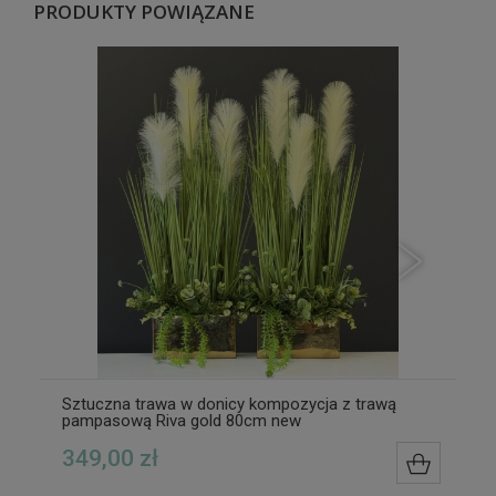
PRODUKTY POWIĄZANE
Sztuczna trawa w donicy kompozycja z trawą
pampasową Riva gold 80cm new
349,00 zł
DO KOS