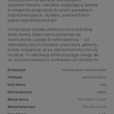
wysokimi trawami i naturalnie wyglądającą zielenią
to elegancka propozycja do wnętrz prywatnych
oraz komercyjnych. Jej lekka, pionowa forma
pięknie wypełnia przestrzeń.
Kompozycja została umieszczona w lustrzanej,
złotej donicy, dzięki czemu prezentuje się
nowocześnie i pasuje do wielu aranżacji — od
minimalistycznych mieszkań, przez biura, gabinety,
hotele, restauracje, aż po salony kosmetyczne czy
recepcje. To dekoracja, która przyciąga uwagę, ale
nie wymaga pielęgnacji, podlewania ani dostępu do
światła dziennego.
Kompozycja:
wysokiej jakości sztuczne rośliny
Kompozycja najlepiej sprawdzi się ustawiona na
Podstawa:
ceramiczna donica
komodzie, konsoli, ladzie recepcyjnej lub w
reprezentacyjnym miejscu przy ścianie. Będzie
Kolor donicy:
złoty
efektownym dodatkiem do nowoczesnych,
Kolor kompozycji:
zielony
eleganckich i naturalnych wnętrz.
Wymiar donicy:
13,0 x 40,0 x 11,0 cm
Cena dotyczy 1 sztuki kompozycji.
Wymiar kompozycji:
70,0 x 55 x 25 cm